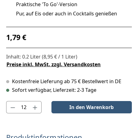
Praktische 'To Go'-Version
Pur, auf Eis oder auch in Cocktails genießen
Regulärer Preis:
1,79 €
Inhalt:
0.2 Liter
(8,95 € / 1 Liter)
Preise inkl. MwSt. zzgl. Versandkosten
Kostenfreie Lieferung ab 75 € Bestellwert in DE
Sofort verfügbar, Lieferzeit: 2-3 Tage
Produkt Anzahl: Gib den gewünschten Wert ein oder benutze die S
In den Warenkorb
Produktinformationen