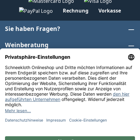
Rechnung
Vorkasse
Sie haben Fragen?
Weinberatung
Informationen
Weinkategorien
Internationaler Wein
* Alle Preise inkl. gesetzl. Mehrwertsteuer zzgl.
Versandkosten
und ggf. Nachnahmegebühren, wenn nicht
anders angegeben. Bioprodukte im Bio-Kontrollverfahren
bei der ABCERT AG DE-ÖKO-006 |
Cookie-Einstellungen