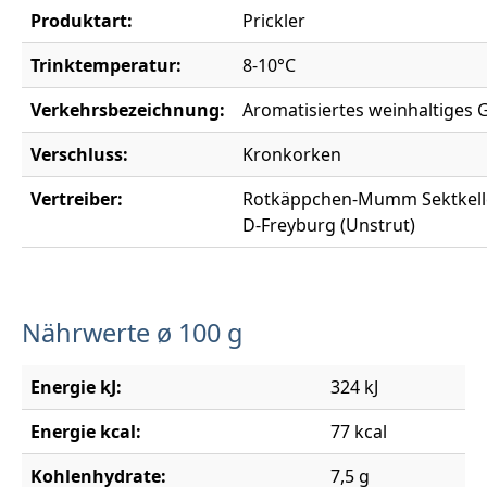
Produktart:
Prickler
Trinktemperatur:
8-10°C
Verkehrsbezeichnung:
Aromatisiertes weinhaltiges 
Verschluss:
Kronkorken
Vertreiber:
Rotkäppchen-Mumm Sektkeller
D-Freyburg (Unstrut)
Nährwerte ø 100 g
Energie kJ:
324 kJ
Energie kcal:
77 kcal
Kohlenhydrate:
7,5 g