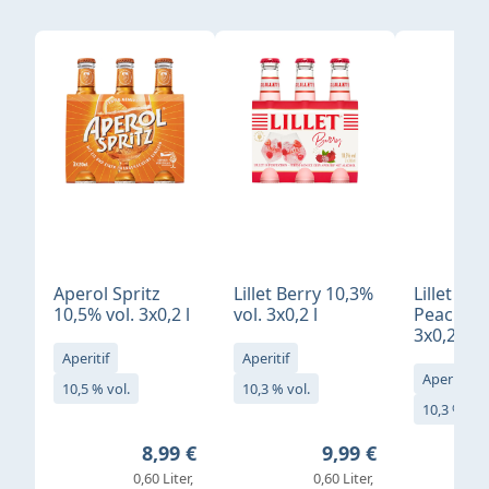
Produktgalerie überspringen
Aperol Spritz
Lillet Berry 10,3%
Lillet Ro
10,5% vol. 3x0,2 l
vol. 3x0,2 l
Peach 10
3x0,2 l
Aperitif
Aperitif
Aperitif
10,5 % vol.
10,3 % vol.
10,3 % vol
Regulärer Preis:
Regulärer Preis:
8,99 €
9,99 €
0,60 Liter
0,60 Liter