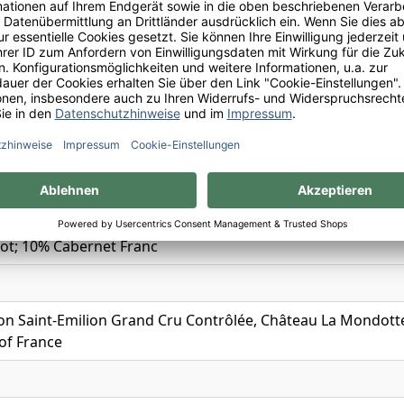
lion
ch
Grand Cru Classé B
ot; 10% Cabernet Franc
on Saint-Emilion Grand Cru Contrôlée, Château La Mondotte
of France