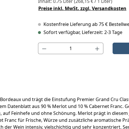
Inhalt:
0.75 Liter
(268,15 € / 1 Liter)
Preise inkl. MwSt. zzgl. Versandkosten
Kostenfreie Lieferung ab 75 € Bestellwe
Sofort verfügbar, Lieferzeit: 2-3 Tage
Produkt Anzahl: Gib den gewünschten Wert ein o
Bordeaux und trägt die Einstufung Premier Grand Cru Clas
llem Datenblatt aus 90 % Merlot und 10 % Cabernet Franc. 
 auf Feinhefe und ohne Schönung. Merlot prägt in diesem Ja
t Franc für Frische, Würze und zusätzliche aromatische Pr
ich der Wein intensiv, vielschichtig und sehr konzentriert