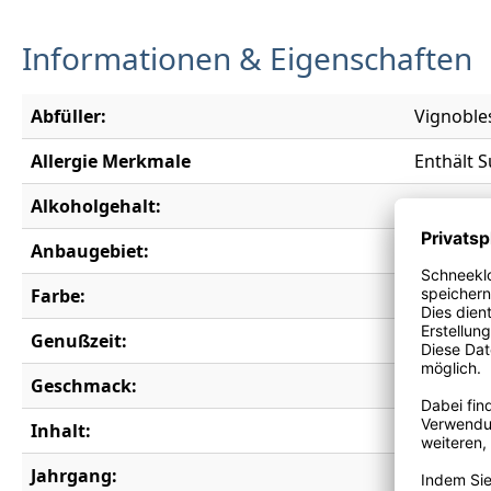
Informationen & Eigenschaften
Abfüller:
Vignobles
Allergie Merkmale
Enthält S
Alkoholgehalt:
14,5 % vo
Anbaugebiet:
Bordeau
Farbe:
rot
Genußzeit:
2027-205
Geschmack:
trocken
Inhalt:
0,75 l
Jahrgang:
2020