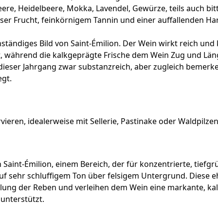
re, Heidelbeere, Mokka, Lavendel, Gewürze, teils auch b
äziser Frucht, feinkörnigem Tannin und einer auffallenden 
ständiges Bild von Saint-Émilion. Der Wein wirkt reich und 
 während die kalkgeprägte Frische dem Wein Zug und Länge
dieser Jahrgang zwar substanzreich, aber zugleich bemerken
egt.
eren, idealerweise mit Sellerie, Pastinake oder Waldpilzen
on Saint-Émilion, einem Bereich, der für konzentrierte, ti
 auf sehr schluffigem Ton über felsigem Untergrund. Diese 
zelung der Reben und verleihen dem Wein eine markante, ka
unterstützt.