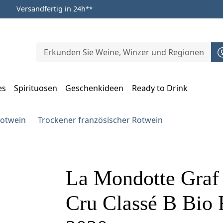
Versandfertig in 24h
**
es
Spirituosen
Geschenkideen
Ready to Drink
m Öffnen, Escape zum Schließen
Rotwein
Trockener französischer Rotwein
La Mondotte Graf
Cru Classé B Bio R