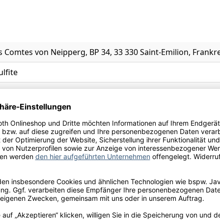
 Comtes von Neipperg, BP 34, 33 330 Saint-Emilion, Frankr
ulfite
l.
x
0