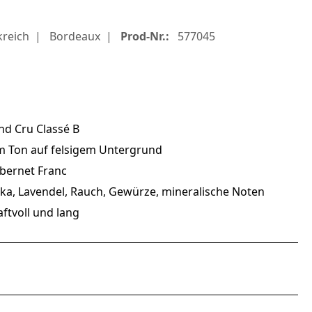
kreich
Bordeaux
Prod-Nr.:
577045
nd Cru Classé B
em Ton auf felsigem Untergrund
abernet Franc
kka, Lavendel, Rauch, Gewürze, mineralische Noten
raftvoll und lang