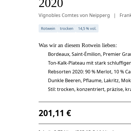
2020
Vignobles Comtes von Neipperg
Fran
Rotwein
trocken
14,5 % vol.
Was wir an diesem
Rotwein
lieben:
Bordeaux, Saint-Émilion, Premier Gra
Ton-Kalk-Plateau mit stark schluffig
Rebsorten 2020: 90 % Merlot, 10 % C
Dunkle Beeren, Pflaume, Lakritz, Mo
Stil: trocken, konzentriert, präzise, k
Regulärer Preis:
201,11 €