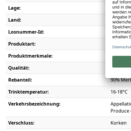
Lage:
Saint-Émi
Land:
Frankrei
Losnummer-Id:
17802
Produktart:
Rotwein
Produktmerkmale:
Bio
Qualität:
Premier 
Rebanteil:
90% Merl
Trinktemperatur:
16-18°C
Verkehrsbezeichnung:
Appellati
Produce 
Verschluss:
Korken