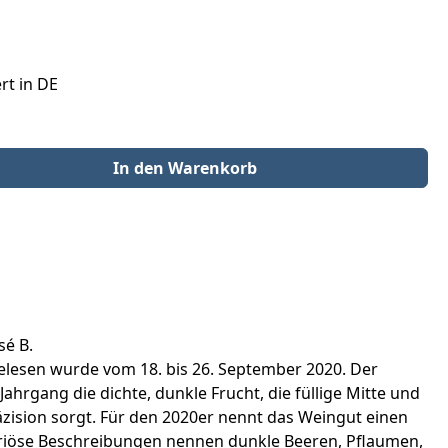
rt in DE
der benutze die Schaltflächen um die Anzahl zu erhöhen oder zu redu
In den Warenkorb
sé B.
Gelesen wurde vom 18. bis 26. September 2020. Der
hrgang die dichte, dunkle Frucht, die füllige Mitte und
äzision sorgt. Für den 2020er nennt das Weingut einen
. Seriöse Beschreibungen nennen dunkle Beeren, Pflaumen,