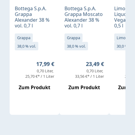
Bottega S.p.A.
Bottega S.p.A.
Limonci
Grappa
Grappa Moscato
Liquore 
Alexander 38 %
Alexander 38 %
Vegan 30
vol. 0,7 l
vol. 0,7 l
0,5 l
Grappa
Grappa
Limoncell
38,0 % vol.
38,0 % vol.
30,0 % vol
Regulärer Preis:
Regulärer Preis:
17,99 €
23,49 €
0,70 Liter
0,70 Liter
25,70 €* / 1 Liter
33,56 €* / 1 Liter
25,98 
Zum Produkt
Zum Produkt
Zum P