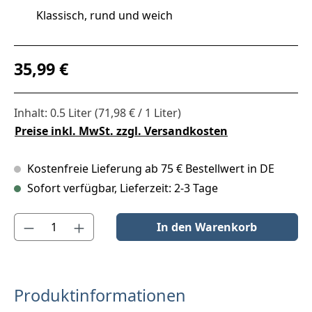
Klassisch, rund und weich
Regulärer Preis:
35,99 €
Inhalt:
0.5 Liter
(71,98 € / 1 Liter)
Preise inkl. MwSt. zzgl. Versandkosten
Kostenfreie Lieferung ab 75 € Bestellwert in DE
Sofort verfügbar, Lieferzeit: 2-3 Tage
Produkt Anzahl: Gib den gewünschten Wert ein oder benutze die S
In den Warenkorb
Produktinformationen