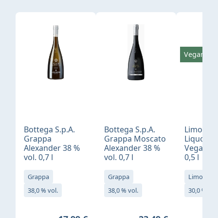
Produktgalerie überspringen
Vegan
Bottega S.p.A.
Bottega S.p.A.
Limonci
Grappa
Grappa Moscato
Liquore 
Alexander 38 %
Alexander 38 %
Vegan 30
vol. 0,7 l
vol. 0,7 l
0,5 l
Grappa
Grappa
Limoncell
38,0 % vol.
38,0 % vol.
30,0 % vol