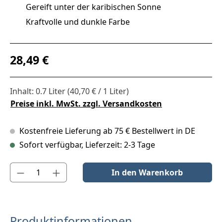
Gereift unter der karibischen Sonne
Kraftvolle und dunkle Farbe
Regulärer Preis:
28,49 €
Inhalt:
0.7 Liter
(40,70 € / 1 Liter)
Preise inkl. MwSt. zzgl. Versandkosten
Kostenfreie Lieferung ab 75 € Bestellwert in DE
Sofort verfügbar, Lieferzeit: 2-3 Tage
Produkt Anzahl: Gib den gewünschten Wert ein oder benutze die S
In den Warenkorb
Produktinformationen