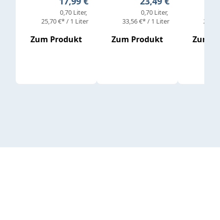
Regulärer Preis:
Regulärer Preis:
17,99 €
23,49 €
0,70 Liter
0,70 Liter
25,70 €* / 1 Liter
33,56 €* / 1 Liter
25,98 
Zum Produkt
Zum Produkt
Zum P