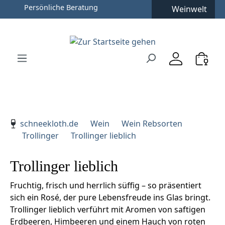
Persönliche Beratung
Weinwelt
Zum Hauptinhalt springen
Zur Suche springen
Zur Hauptnavigation springen
Verwenden Sie die Pfeiltasten zur Navigation, Enter zu
schneekloth.de
Wein
Wein Rebsorten
Trollinger
Trollinger lieblich
Trollinger lieblich
Fruchtig, frisch und herrlich süffig – so präsentiert
sich ein Rosé, der pure Lebensfreude ins Glas bringt.
Trollinger lieblich verführt mit Aromen von saftigen
Erdbeeren, Himbeeren und einem Hauch von roten