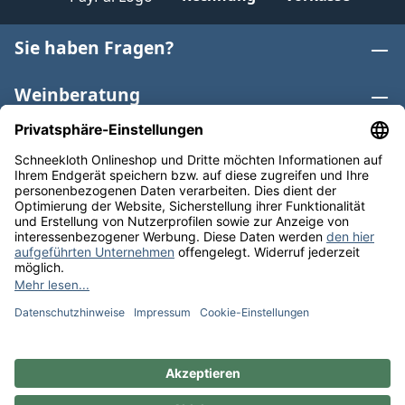
Sie haben Fragen?
Weinberatung
Informationen
Weinkategorien
Internationaler Wein
* Alle Preise inkl. gesetzl. Mehrwertsteuer zzgl.
Versandkosten
und ggf. Nachnahmegebühren, wenn nicht
anders angegeben. Bioprodukte im Bio-Kontrollverfahren
bei der ABCERT AG DE-ÖKO-006 |
Cookie-Einstellungen
** Kostenfreie Lieferung ab 75 € Bestellwert in DE. Werktags