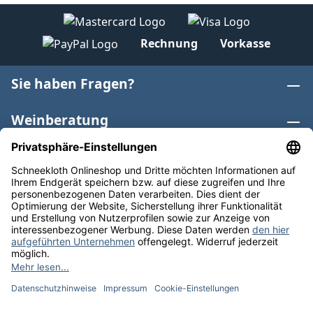
Rechnung
Vorkasse
Sie haben Fragen?
Weinberatung
Informationen
Weinkategorien
Internationaler Wein
* Alle Preise inkl. gesetzl. Mehrwertsteuer zzgl.
Versandkosten
und ggf. Nachnahmegebühren, wenn nicht
anders angegeben. Bioprodukte im Bio-Kontrollverfahren
bei der ABCERT AG DE-ÖKO-006 |
Cookie-Einstellungen