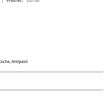
Prod-Nr.:
532790
üche, Antipasti