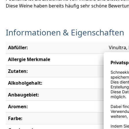
Diese Weine haben bereits häufig sehr schöne Bewer
Informationen & Eigenschaften
Abfüller:
Vinultra
Allergie Merkmale
Enthält S
Zutaten:
Trauben, 
Alkoholgehalt:
13,5 % vo
Anbaugebiet:
Marlbor
Aromen:
Ananas, L
Farbe:
weiß