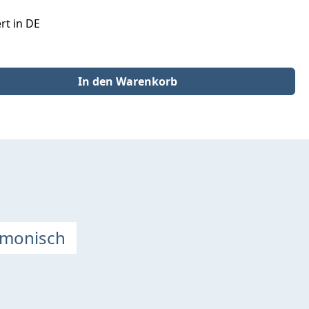
rt in DE
der benutze die Schaltflächen um die Anzahl zu erhöhen oder zu redu
In den Warenkorb
rmonisch