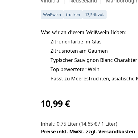
Vinultra
Neuseeland
Marlborough
Weißwein
trocken
13,5 % vol.
Was wir an diesem
Weißwein
lieben:
Zitronenfarbe im Glas
Zitrusnoten am Gaumen
Typischer Sauvignon Blanc Charakter
Top bewerteter Wein
Passt zu Meeresfrüchten, asiatische K
Regulärer Preis:
10,99 €
Inhalt:
0.75 Liter
(14,65 € / 1 Liter)
Preise inkl. MwSt. zzgl. Versandkosten