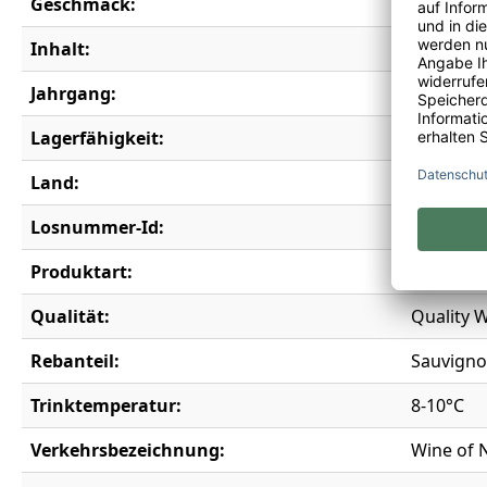
Geschmack:
trocken
Inhalt:
0,75 l
Jahrgang:
2024
Lagerfähigkeit:
6 Jahre
Land:
Neuseel
Losnummer-Id:
20290
Produktart:
Weißwei
Qualität:
Quality W
Rebanteil:
Sauvigno
Trinktemperatur:
8-10°C
Verkehrsbezeichnung:
Wine of 