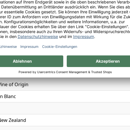
and
n
ine of Origin
n Blanc
New Zealand