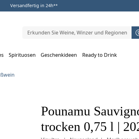
Versandfertig in 24h
**
es
Spirituosen
Geschenkideen
Ready to Drink
m Öffnen, Escape zum Schließen
ißwein
Pounamu Sauvign
trocken 0,75 l | 20