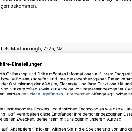
tungen bekommen.
, RD6, Marlborough, 7276, NZ
ulfite
Kohlendioxid, Konservierungsstoffe und Antioxidationsmitt
l.
ough
ychee, Maracuja, Zitrone, grüner Apfel