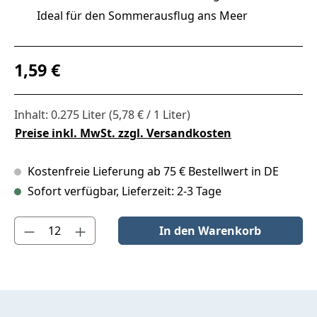
Ideal für den Sommerausflug ans Meer
Regulärer Preis:
1,59 €
Inhalt:
0.275 Liter
(5,78 € / 1 Liter)
Preise inkl. MwSt. zzgl. Versandkosten
Kostenfreie Lieferung ab 75 € Bestellwert in DE
Sofort verfügbar, Lieferzeit: 2-3 Tage
Produkt Anzahl: Gib den gewünschten Wert ein oder benutze die S
In den Warenkorb