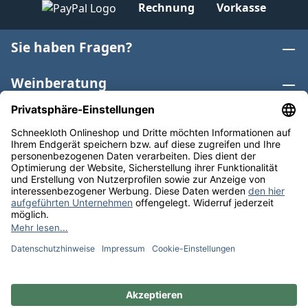
Rechnung
Vorkasse
Sie haben Fragen?
Weinberatung
Informationen
Weinkategorien
Internationaler Wein
* Alle Preise inkl. gesetzl. Mehrwertsteuer zzgl.
Versandkosten
und ggf. Nachnahmegebühren, wenn nicht
anders angegeben. Bioprodukte im Bio-Kontrollverfahren
bei der ABCERT AG DE-ÖKO-006 |
Cookie-Einstellungen
** Kostenfreie Lieferung ab 75 € Bestellwert in DE. Werktags