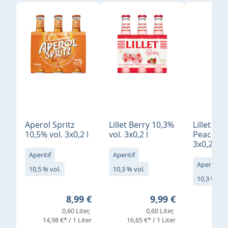
Produktgalerie überspringen
Aperol Spritz
Lillet Berry 10,3%
Lillet Ro
10,5% vol. 3x0,2 l
vol. 3x0,2 l
Peach 10
3x0,2 l
Aperitif
Aperitif
Aperitif
10,5 % vol.
10,3 % vol.
10,3 % vol
Regulärer Preis:
Regulärer Preis:
8,99 €
9,99 €
0,60 Liter
0,60 Liter
14,98 €* / 1 Liter
16,65 €* / 1 Liter