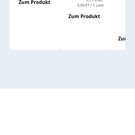
Zum Produkt
9,99 €* / 1 Liter
Zum Produkt
vor
19,79 
Zum P