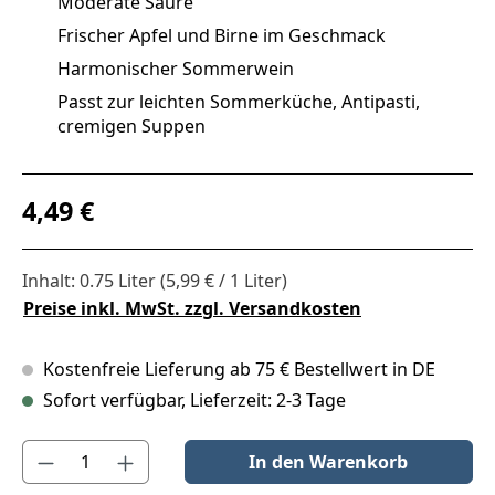
Moderate Säure
Frischer Apfel und Birne im Geschmack
Harmonischer Sommerwein
Passt zur leichten Sommerküche, Antipasti,
cremigen Suppen
Regulärer Preis:
4,49 €
Inhalt:
0.75 Liter
(5,99 € / 1 Liter)
Preise inkl. MwSt. zzgl. Versandkosten
Kostenfreie Lieferung ab 75 € Bestellwert in DE
Sofort verfügbar, Lieferzeit: 2-3 Tage
Produkt Anzahl: Gib den gewünschten Wert ein oder benutze die S
In den Warenkorb