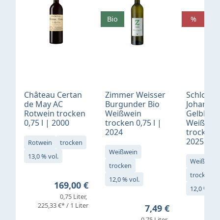
Bio
%
Château Certan
Zimmer Weisser
Schloß
de May AC
Burgunder Bio
Johannis
Rotwein trocken
Weißwein
Gelblack
0,75 l | 2000
trocken 0,75 l |
Weißwei
2024
trocken 0
2025
Rotwein
trocken
Weißwein
13,0 % vol.
Weißwein
trocken
trocken
12,0 % vol.
Regulärer Preis:
169,00 €
12,0 % vol
0,75 Liter
Verkaufs
225,33 €* / 1 Liter
Regulärer Preis:
7,49 €
0,75 Liter
Regul
16,4