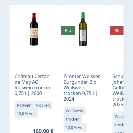
Produktgalerie überspringen
Bio
%
Château Certan
Zimmer Weisser
Schloß
de May AC
Burgunder Bio
Johannis
Rotwein trocken
Weißwein
Gelblack
0,75 l | 2000
trocken 0,75 l |
Weißwei
2024
trocken 0
2025
Rotwein
trocken
Weißwein
13,0 % vol.
Weißwein
trocken
trocken
12,0 % vol.
Regulärer Preis:
169,00 €