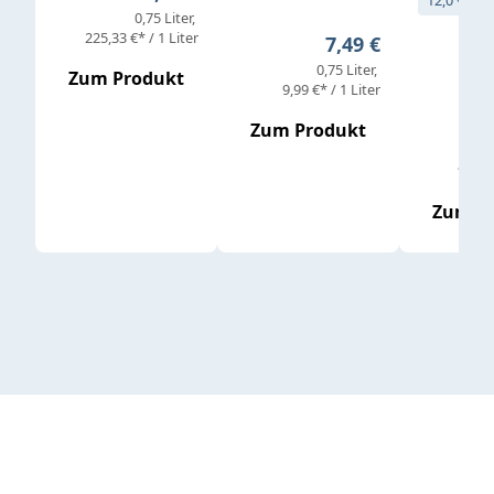
12,0 % vol
0,75 Liter
Verkaufs
225,33 €* / 1 Liter
Regulärer Preis:
7,49 €
0,75 Liter
Regul
16,4
Zum Produkt
9,99 €* / 1 Liter
Zum Produkt
vor
19,79 
Zum P