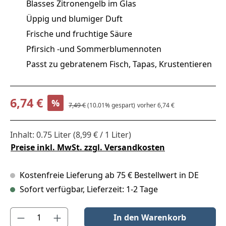
Blasses Zitronengelb im Glas
Üppig und blumiger Duft
Frische und fruchtige Säure
Pfirsich -und Sommerblumennoten
Passt zu gebratenem Fisch, Tapas, Krustentieren
Verkaufspreis:
6,74 €
%
Regulärer Preis:
7,49 €
(10.01% gespart)
vorher 6,74 €
Inhalt:
0.75 Liter
(8,99 € / 1 Liter)
Preise inkl. MwSt. zzgl. Versandkosten
Kostenfreie Lieferung ab 75 € Bestellwert in DE
Sofort verfügbar, Lieferzeit: 1-2 Tage
Produkt Anzahl: Gib den gewünschten Wert ein oder benutze die S
In den Warenkorb