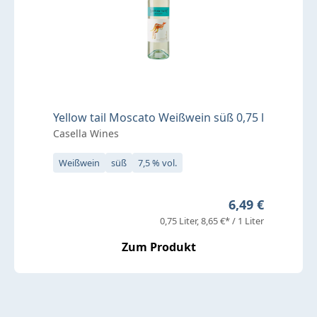
Yellow tail Moscato Weißwein süß 0,75 l
Casella Wines
Weißwein
süß
7,5 % vol.
Regulärer Preis
6,49 €
0,75 Liter
8,65 €* / 1 Liter
Zum Produkt