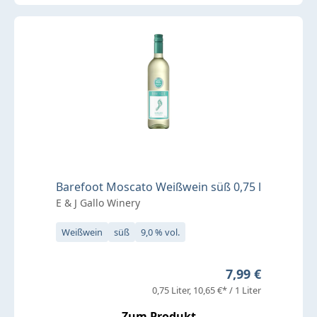
Barefoot Moscato Weißwein süß 0,75 l
E & J Gallo Winery
Weißwein
süß
9,0 % vol.
Regulärer Preis
7,99 €
0,75 Liter
10,65 €* / 1 Liter
Zum Produkt