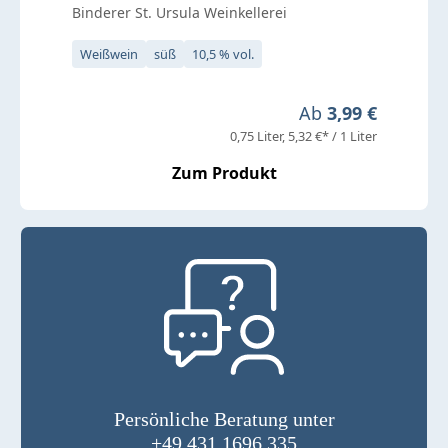
Binderer St. Ursula Weinkellerei
Weißwein
süß
10,5 % vol.
Regulärer Preis:
Ab
3,99 €
0,75 Liter
5,32 €* / 1 Liter
Zum Produkt
Persönliche Beratung unter
+49 431 1696 335