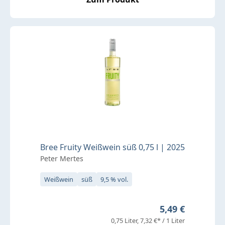
Bree Fruity Weißwein süß 0,75 l | 2025
Peter Mertes
Weißwein
süß
9,5 % vol.
Regulärer Preis
5,49 €
0,75 Liter
7,32 €* / 1 Liter