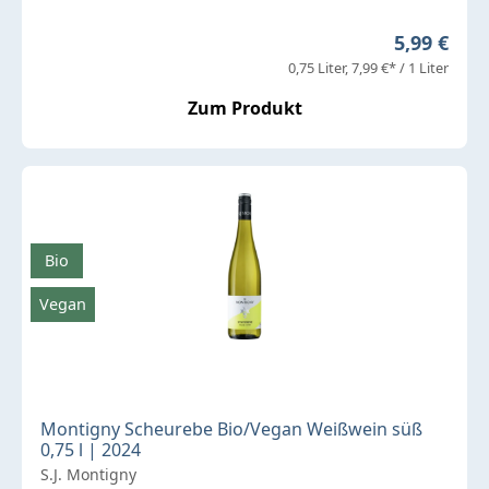
Regulärer 
5,99 €
0,75 Liter
7,99 €* / 1 Liter
Zum Produkt
Bio
Vegan
Montigny Scheurebe Bio/Vegan Weißwein süß
0,75 l | 2024
S.J. Montigny