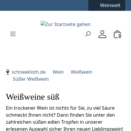
Kostenfreie Lieferung
**
Weinwelt
Zum Hauptinhalt springen
Zur Suche springen
Zur Hauptnavigation springen
Verwenden Sie die Pfeiltasten zur Navigation, Enter zu
schneekloth.de
Wein
Weißwein
Süßer Weißwein
Weißweine süß
Ein trockener Wein ist nichts für Sie, zu viel Säure
schmeckt Ihnen nicht? Dann finden Sie unter den
zahlreichen süßen edlen Tropfen in unserer
erlesenen Auswahl sicher Ihren neuen Lieblingswein!