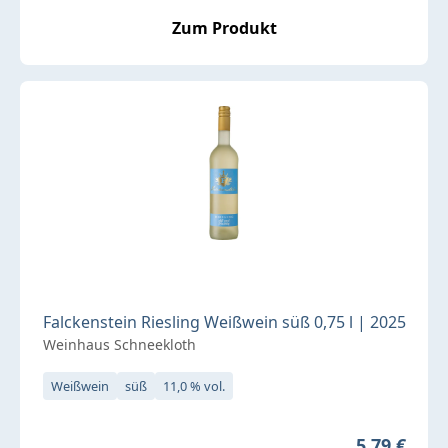
Zum Produkt
Falckenstein Riesling Weißwein süß 0,75 l | 2025
Weinhaus Schneekloth
Weißwein
süß
11,0 % vol.
Regulärer P
5,79 €