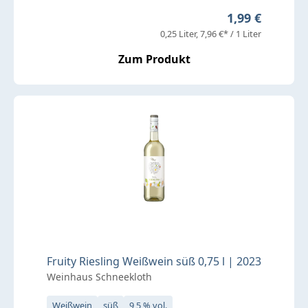
Regulärer Prei
1,99 €
0,25 Liter
7,96 €* / 1 Liter
Zum Produkt
Fruity Riesling Weißwein süß 0,75 l | 2023
Weinhaus Schneekloth
Weißwein
süß
9,5 % vol.