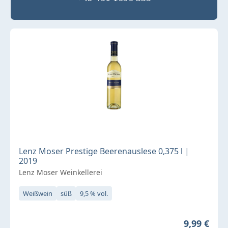
Lenz Moser Prestige Beerenauslese 0,375 l |
2019
Lenz Moser Weinkellerei
Weißwein
süß
9,5 % vol.
Regulärer 
9,99 €