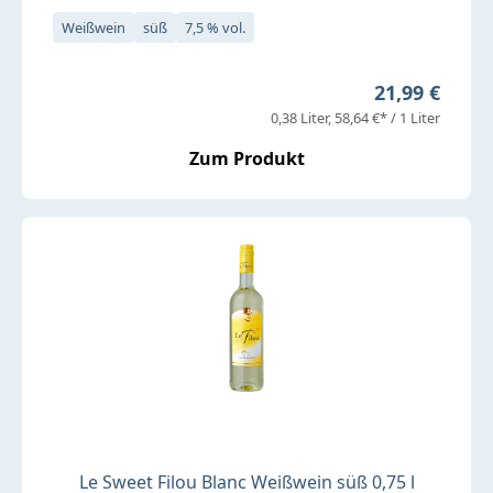
Weißwein
süß
7,5 % vol.
Regulärer Pre
21,99 €
0,38 Liter
58,64 €* / 1 Liter
Zum Produkt
Le Sweet Filou Blanc Weißwein süß 0,75 l