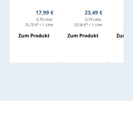
Regulärer Preis:
Regulärer Preis:
17,99 €
23,49 €
0,70 Liter
0,70 Liter
25,70 €* / 1 Liter
33,56 €* / 1 Liter
25,98 
Zum Produkt
Zum Produkt
Zum P