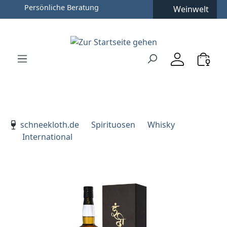
Persönliche Beratung
Weinwelt
Zum Hauptinhalt springen
Zur Suche springen
Zur Hauptnavigation springen
Verwenden Sie die Pfeiltasten zur Navigation, Enter zu
schneekloth.de
Spirituosen
Whisky
International
Bildergalerie überspringen