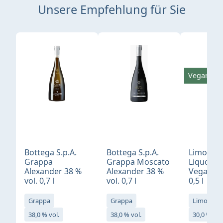
Unsere Empfehlung für Sie
Produktgalerie überspringen
Vegan
Bottega S.p.A.
Bottega S.p.A.
Limonci
Grappa
Grappa Moscato
Liquore 
Alexander 38 %
Alexander 38 %
Vegan 30
vol. 0,7 l
vol. 0,7 l
0,5 l
Grappa
Grappa
Limoncell
38,0 % vol.
38,0 % vol.
30,0 % vol