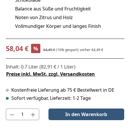
Balance aus Süße und Fruchtigkeit
Noten von Zitrus und Holz
Vollmundiger Körper und langes Finish
Verkaufspreis:
58,04 €
%
Regulärer Preis:
64,49 €
(10% gespart)
vorher 64,49 €
Inhalt:
0.7 Liter
(82,91 € / 1 Liter)
Preise inkl. MwSt. zzgl. Versandkosten
Kostenfreie Lieferung ab 75 € Bestellwert in DE
Sofort verfügbar, Lieferzeit: 1-2 Tage
Produkt Anzahl: Gib den gewünschten Wert ein oder benutze die S
In den Warenkorb