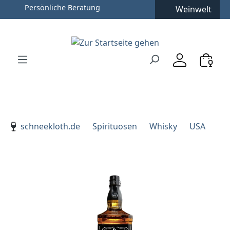
Persönliche Beratung
Weinwelt
Zum Hauptinhalt springen
Zur Suche springen
Zur Hauptnavigation springen
Verwenden Sie die Pfeiltasten zur Navigation, Enter zu
schneekloth.de
Spirituosen
Whisky
USA
Bildergalerie überspringen