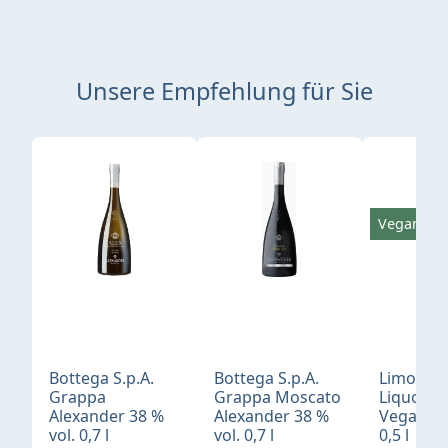
Unsere Empfehlung für Sie
Produktgalerie überspringen
Vegan
Bottega S.p.A.
Bottega S.p.A.
Limonci
Grappa
Grappa Moscato
Liquore 
Alexander 38 %
Alexander 38 %
Vegan 30
vol. 0,7 l
vol. 0,7 l
0,5 l