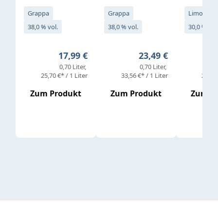
Grappa
Grappa
Limoncell
38,0 % vol.
38,0 % vol.
30,0 % vol
Regulärer Preis:
Regulärer Preis:
17,99 €
23,49 €
0,70 Liter
0,70 Liter
25,70 €* / 1 Liter
33,56 €* / 1 Liter
25,98 
Zum Produkt
Zum Produkt
Zum P