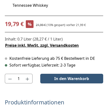
Tennessee Whiskey
Verkaufspreis:
19,79 €
%
Regulärer Preis:
21,99 €
(10% gespart)
vorher 21,99 €
Inhalt:
0.7 Liter
(28,27 € / 1 Liter)
Preise inkl. MwSt. zzgl. Versandkosten
Kostenfreie Lieferung ab 75 € Bestellwert in DE
Sofort verfügbar, Lieferzeit: 2-3 Tage
Produkt Anzahl: Gib den gewünschten Wert ein oder benutze die S
In den Warenkorb
Produktinformationen