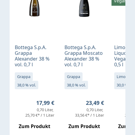
Vegan
Bottega S.p.A.
Bottega S.p.A.
Limonci
Grappa
Grappa Moscato
Liquore 
Alexander 38 %
Alexander 38 %
Vegan 30
vol. 0,7 l
vol. 0,7 l
0,5 l
Grappa
Grappa
Limoncell
38,0 % vol.
38,0 % vol.
30,0 % vol
Regulärer Preis:
Regulärer Preis:
17,99 €
23,49 €
0,70 Liter
0,70 Liter
25,70 €* / 1 Liter
33,56 €* / 1 Liter
25,98 
Zum Produkt
Zum Produkt
Zum P