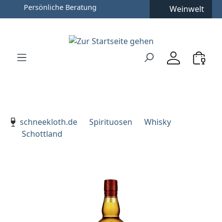
Persönliche Beratung
Weinwelt
Zum Hauptinhalt springen
Zur Suche springen
Zur Hauptnavigation springen
Verwenden Sie die Pfeiltasten zur Navigation, Enter zu
schneekloth.de
Spirituosen
Whisky
Schottland
Bildergalerie überspringen