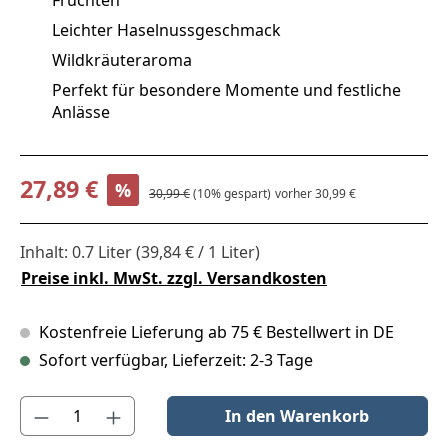
Früchten
Leichter Haselnussgeschmack
Wildkräuteraroma
Perfekt für besondere Momente und festliche
Anlässe
Verkaufspreis:
27,89 €
%
Regulärer Preis:
30,99 €
(10% gespart)
vorher 30,99 €
Inhalt:
0.7 Liter
(39,84 € / 1 Liter)
Preise inkl. MwSt. zzgl. Versandkosten
Kostenfreie Lieferung ab 75 € Bestellwert in DE
Sofort verfügbar, Lieferzeit: 2-3 Tage
Produkt Anzahl: Gib den gewünschten Wert ein oder benutze die S
In den Warenkorb