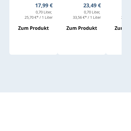
Regulärer Preis:
Regulärer Preis:
17,99 €
23,49 €
0,70 Liter
0,70 Liter
25,70 €* / 1 Liter
33,56 €* / 1 Liter
25,98 
Zum Produkt
Zum Produkt
Zum P