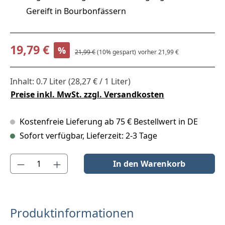
Gereift in Bourbonfässern
Verkaufspreis:
19,79 €
%
Regulärer Preis:
21,99 €
(10% gespart)
vorher 21,99 €
Inhalt:
0.7 Liter
(28,27 € / 1 Liter)
Preise inkl. MwSt. zzgl. Versandkosten
Kostenfreie Lieferung ab 75 € Bestellwert in DE
Sofort verfügbar, Lieferzeit: 2-3 Tage
Produkt Anzahl: Gib den gewünschten Wert ein oder benutze die S
In den Warenkorb
Produktinformationen