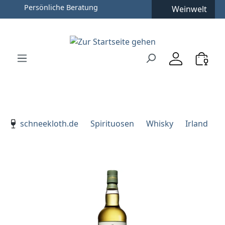
Persönliche Beratung
Weinwelt
Zum Hauptinhalt springen
Zur Suche springen
Zur Hauptnavigation springen
Verwenden Sie die Pfeiltasten zur Navigation, Enter zu
schneekloth.de
Spirituosen
Whisky
Irland
Bildergalerie überspringen