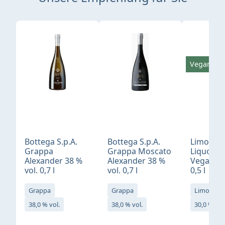
Produktgalerie überspringen
Vegan
Bottega S.p.A.
Bottega S.p.A.
Limonci
Grappa
Grappa Moscato
Liquore 
Alexander 38 %
Alexander 38 %
Vegan 30
vol. 0,7 l
vol. 0,7 l
0,5 l
Grappa
Grappa
Limoncell
38,0 % vol.
38,0 % vol.
30,0 % vol