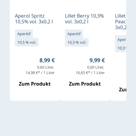
Aperol Spritz
Lillet Berry 10,3%
Lillet Ro
10,5% vol. 3x0,2 l
vol. 3x0,2 l
Peach 10
3x0,2 l
Aperitif
Aperitif
Aperitif
10,5 % vol.
10,3 % vol.
10,3 % vol
Regulärer Preis:
Regulärer Preis:
8,99 €
9,99 €
0,60 Liter
0,60 Liter
14,98 €* / 1 Liter
16,65 €* / 1 Liter
16,65 
Zum Produkt
Zum Produkt
Zum P