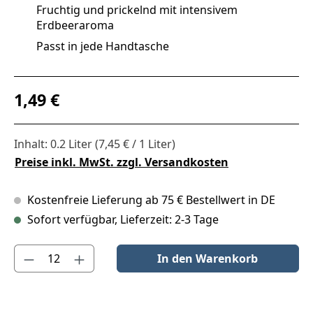
Fruchtig und prickelnd mit intensivem
Erdbeeraroma
Passt in jede Handtasche
Regulärer Preis:
1,49 €
Inhalt:
0.2 Liter
(7,45 € / 1 Liter)
Preise inkl. MwSt. zzgl. Versandkosten
Kostenfreie Lieferung ab 75 € Bestellwert in DE
Sofort verfügbar, Lieferzeit: 2-3 Tage
Produkt Anzahl: Gib den gewünschten Wert ein oder benutze die S
In den Warenkorb