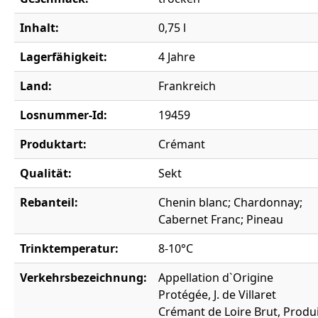
Inhalt:
0,75 l
Lagerfähigkeit:
4 Jahre
Land:
Frankreich
Losnummer-Id:
19459
Produktart:
Crémant
Qualität:
Sekt
Rebanteil:
Chenin blanc; Chardonnay;
Cabernet Franc; Pineau
Trinktemperatur:
8-10°C
Verkehrsbezeichnung:
Appellation d`Origine
Protégée, J. de Villaret
Crémant de Loire Brut, Produ