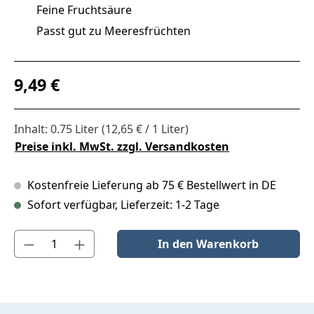
Feine Fruchtsäure
Passt gut zu Meeresfrüchten
Regulärer Preis:
9,49 €
Inhalt:
0.75 Liter
(12,65 € / 1 Liter)
Preise inkl. MwSt. zzgl. Versandkosten
Kostenfreie Lieferung ab 75 € Bestellwert in DE
Sofort verfügbar, Lieferzeit: 1-2 Tage
Produkt Anzahl: Gib den gewünschten Wert ein oder benutze die S
In den Warenkorb