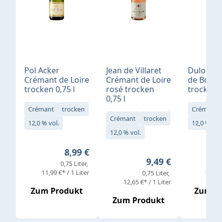
Pol Acker
Jean de Villaret
Dulong 
Crémant de Loire
Crémant de Loire
de Bord
trocken 0,75 l
rosé trocken
trocken 0
0,75 l
Crémant
trocken
Crémant
Crémant
trocken
12,0 % vol.
12,0 % vol
12,0 % vol.
Regulärer Preis:
8,99 €
Regulärer Preis:
9,49 €
0,75 Liter
11,99 €* / 1 Liter
13,32 
0,75 Liter
12,65 €* / 1 Liter
Zum Produkt
Zum P
Zum Produkt