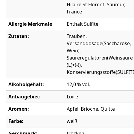
Hilaire St Florent, Saumur,
France
Allergie Merkmale
Enthält Sulfite
Zutaten:
Trauben,
Versanddosage(Saccharose,
Wein),
Säureregulatoren(Weinsäure
(L(+)-)),
Konservierungsstoffe(SULFIT
Alkoholgehalt:
12,0 % vol.
Anbaugebiet:
Loire
Aromen:
Apfel, Brioche, Quitte
Farbe:
weiß
Geschmack:
trocken