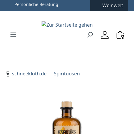
Persönliche Beratung
Weinwelt
Zum Hauptinhalt springen
Zur Suche springen
Zur Hauptnavigation springen
Verwenden Sie die Pfeiltasten zur Navigation, Enter zu
schneekloth.de
Spirituosen
Bildergalerie überspringen