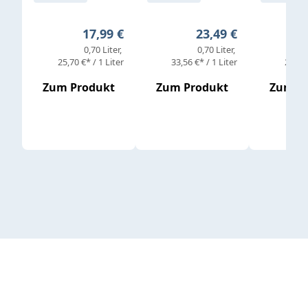
Regulärer Preis:
Regulärer Preis:
17,99 €
23,49 €
0,70 Liter
0,70 Liter
25,70 €* / 1 Liter
33,56 €* / 1 Liter
25,98 
Zum Produkt
Zum Produkt
Zum P