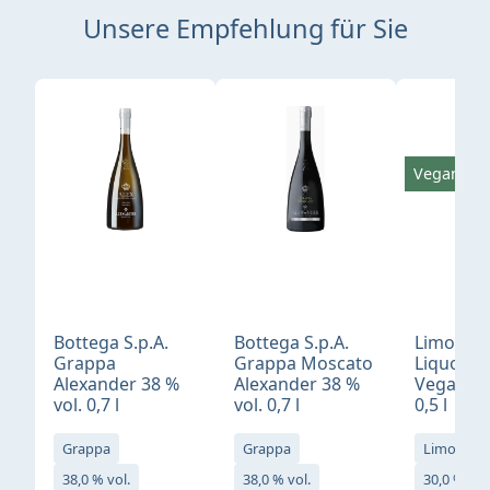
Unsere Empfehlung für Sie
Produktgalerie überspringen
Vegan
Bottega S.p.A.
Bottega S.p.A.
Limonci
Grappa
Grappa Moscato
Liquore 
Alexander 38 %
Alexander 38 %
Vegan 30
vol. 0,7 l
vol. 0,7 l
0,5 l
Grappa
Grappa
Limoncell
38,0 % vol.
38,0 % vol.
30,0 % vol