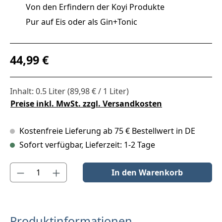
Von den Erfindern der Koyi Produkte
Pur auf Eis oder als Gin+Tonic
Regulärer Preis:
44,99 €
Inhalt:
0.5 Liter
(89,98 € / 1 Liter)
Preise inkl. MwSt. zzgl. Versandkosten
Kostenfreie Lieferung ab 75 € Bestellwert in DE
Sofort verfügbar, Lieferzeit: 1-2 Tage
Produkt Anzahl: Gib den gewünschten Wert ein oder benutze die S
In den Warenkorb
Produktinformationen