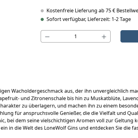
Kostenfreie Lieferung ab 75 € Bestellwe
Sofort verfügbar, Lieferzeit: 1-2 Tage
Produkt Anzahl: Gib den gewünschten Wert ein o
igen Wacholdergeschmack aus, der ihn unvergleichlich macht.
pefruit- und Zitronenschale bis hin zu Muskatblüte, Lavend
Charakter zu überlagern, und machen ihn zu einem besonder
ung für anspruchsvolle Genießer, die die Vielfalt und Qual
onic, bei dem seine vielschichtigen Aromen voll zur Geltung
n in die Welt des LoneWolf Gins und entdecken Sie die fas