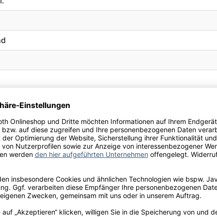
l.
nd
e wild, Brewdog Lone Wolf Original Juniper Gin, Not your a
he EU: Brewdog GmbH, Im Marienpark 23, 12107 Berlin