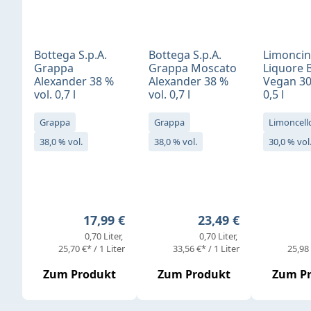
Bottega S.p.A.
Bottega S.p.A.
Limonci
Grappa
Grappa Moscato
Liquore 
Alexander 38 %
Alexander 38 %
Vegan 30
vol. 0,7 l
vol. 0,7 l
0,5 l
Grappa
Grappa
Limoncell
38,0 % vol.
38,0 % vol.
30,0 % vol
Regulärer Preis:
Regulärer Preis:
17,99 €
23,49 €
0,70 Liter
0,70 Liter
25,70 €* / 1 Liter
33,56 €* / 1 Liter
25,98 
Zum Produkt
Zum Produkt
Zum P