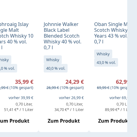
phroaig Islay
Johnnie Walker
Oban Single Malt
ngle Malt
Black Label
Scotch Whisky 14
otch Whisky 10
Blended Scotch
Years 43 % vol.
rs 40 % vol.
Whisky 40 % vol.
0,7 l
 l
0,7 l
Whisky
hisky
Whisky
43,0 % vol.
,0 % vol.
40,0 % vol.
rkaufspreis:
Verkaufspreis:
Verkaufspreis:
35,99 €
24,29 €
62,99 €
gulärer Preis:
Regulärer Preis:
Regulärer Preis:
,99 €
(10% gespart)
26,99 €
(10% gespart)
69,99 €
(10% gespart)
eis:
vorher 39,99 €
vorher 26,99 €
vorher 69,99 €
0,70 Liter
0,70 Liter
0,70 Liter
51,41 €* / 1 Liter
34,70 €* / 1 Liter
89,99 €* / 1 Liter
Zum Produkt
Zum Produkt
Zum Produkt