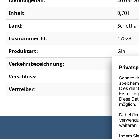
Alkoholgehalt:
40,0 % vo
Inhalt:
0,70 l
Land:
Schottla
Losnummer-Id:
17028
Produktart:
Gin
Verkehrsbezeichnung:
Born to b
Verschluss:
Korken
Vertreiber:
FBO in t