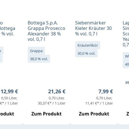
no
Bottega S.p.A.
Siebenmärker
La
Bottega
Grappa Prosecco
Kieler Kräuter 30
Si
 % vol.
Alexander 38 %
% vol. 0,7 l
Sc
vol. 0,7 l
Yea
0,7
Kräuterlikör
o
Grappa
30,0 % vol.
W
.
38,0 % vol.
40
Ve
Re
39
Regulärer Preis:
Regulärer Preis:
Regulärer Pr
12,99 €
21,26 €
7,99 €
0,50 Liter
0,70 Liter
0,70 Liter
€* / 1 Liter
30,37 €* / 1 Liter
11,41 €* / 1 Liter
rodukt
Zum Produkt
Zum Produkt