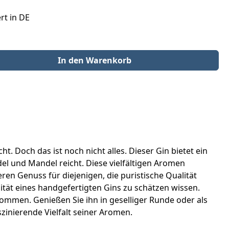
rt in DE
der benutze die Schaltflächen um die Anzahl zu erhöhen oder zu redu
In den Warenkorb
 Doch das ist noch nicht alles. Dieser Gin bietet ein
el und Mandel reicht. Diese vielfältigen Aromen
en Genuss für diejenigen, die puristische Qualität
ität eines handgefertigten Gins zu schätzen wissen.
 kommen. Genießen Sie ihn in geselliger Runde oder als
zinierende Vielfalt seiner Aromen.