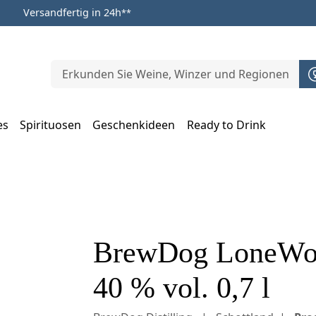
Versandfertig in 24h
**
es
Spirituosen
Geschenkideen
Ready to Drink
m Öffnen, Escape zum Schließen
BrewDog LoneWolf
40 % vol. 0,7 l