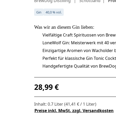
BrewDog Distilling
Schottland
Pro
Gin
40,0 % vol.
Was wir an diesem
Gin
lieben:
Vielfältige Craft Spirituosen von Br
LoneWolf Gin: Meisterwerk mit 40 v
Einzigartige Aromen von Wacholder b
Perfekt für klassische Gin Tonic Cockt
Handgefertigte Qualität von BrewDo
Regulärer Preis:
28,99 €
Inhalt:
0.7 Liter
(41,41 € / 1 Liter)
Preise inkl. MwSt. zzgl. Versandkosten