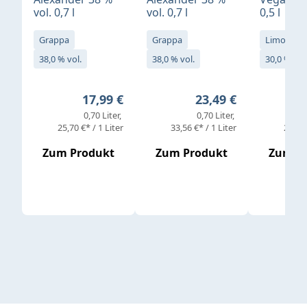
vol. 0,7 l
vol. 0,7 l
0,5 l
Grappa
Grappa
Limoncell
38,0 % vol.
38,0 % vol.
30,0 % vol
Regulärer Preis:
Regulärer Preis:
17,99 €
23,49 €
0,70 Liter
0,70 Liter
25,70 €* / 1 Liter
33,56 €* / 1 Liter
25,98 
Zum Produkt
Zum Produkt
Zum P