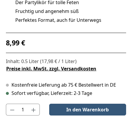
Der Partylikör für tolle Feten
Fruchtig und angenehm süß
Perfektes Format, auch für Unterwegs
Regulärer Preis:
8,99 €
Inhalt:
0.5 Liter
(17,98 € / 1 Liter)
Preise inkl. MwSt. zzgl. Versandkosten
Kostenfreie Lieferung ab 75 € Bestellwert in DE
Sofort verfügbar, Lieferzeit: 2-3 Tage
Produkt Anzahl: Gib den gewünschten Wert ein oder benutze die S
In den Warenkorb