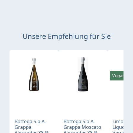
Unsere Empfehlung für Sie
Produktgalerie überspringen
Vegan
Bottega S.p.A.
Bottega S.p.A.
Limonci
Grappa
Grappa Moscato
Liquore 
Alexander 38 %
Alexander 38 %
Vegan 30