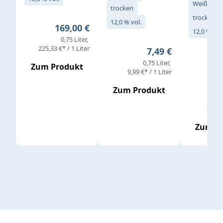
Weißwein
trocken
trocken
12,0 % vol.
Regulärer Preis:
169,00 €
12,0 % vol
0,75 Liter
Verkaufs
225,33 €* / 1 Liter
Regulärer Preis:
7,49 €
0,75 Liter
Regul
16,4
Zum Produkt
9,99 €* / 1 Liter
Zum Produkt
vor
19,79 
Zum P