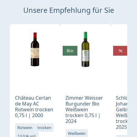
Unsere Empfehlung für Sie
Produktgalerie überspringen
Bio
%
Château Certan
Zimmer Weisser
Schloß
de May AC
Burgunder Bio
Johannis
Rotwein trocken
Weißwein
Gelblack
0,75 l | 2000
trocken 0,75 l |
Weißwei
2024
trocken 0
2025
Rotwein
trocken
Weißwein
13,0 % vol.