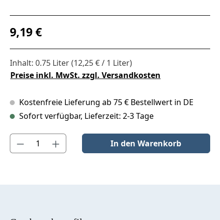
Regulärer Preis:
9,19 €
Inhalt:
0.75 Liter
(12,25 € / 1 Liter)
Preise inkl. MwSt. zzgl. Versandkosten
Kostenfreie Lieferung ab 75 € Bestellwert in DE
Sofort verfügbar, Lieferzeit: 2-3 Tage
Produkt Anzahl: Gib den gewünschten Wert ein oder benutze die S
In den Warenkorb