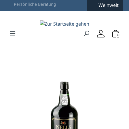
Weinwelt
Zum Hauptinhalt springen
Zur Suche springen
Zur Hauptnavigation springen
Verwenden Sie die Pfeiltasten zur Navigation, Enter zu
Bildergalerie überspringen