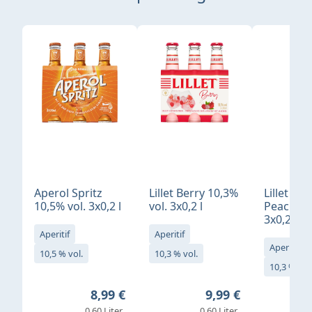
Produktgalerie überspringen
Aperol Spritz
Lillet Berry 10,3%
Lillet Ro
10,5% vol. 3x0,2 l
vol. 3x0,2 l
Peach 10
3x0,2 l
Aperitif
Aperitif
Aperitif
10,5 % vol.
10,3 % vol.
10,3 % vol
Regulärer Preis:
Regulärer Preis:
8,99 €
9,99 €
0,60 Liter
0,60 Liter