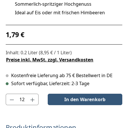
Sommerlich-spritziger Hochgenuss
Ideal auf Eis oder mit frischen Himbeeren
Regulärer Preis:
1,79 €
Inhalt:
0.2 Liter
(8,95 € / 1 Liter)
Preise inkl. MwSt. zzgl. Versandkosten
Kostenfreie Lieferung ab 75 € Bestellwert in DE
Sofort verfügbar, Lieferzeit: 2-3 Tage
Produkt Anzahl: Gib den gewünschten Wert ein oder benutze die S
In den Warenkorb
Produktinformationen