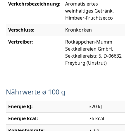
Verkehrsbezeichnung:
Aromatisiertes
weinhaltiges Getränk,
Himbeer-Fruchtsecco
Verschluss:
Kronkorken
Vertreiber:
Rotkäppchen-Mumm
Sektkellereien GmbH,
Sektkellereistr. 5, D-06632
Freyburg (Unstrut)
Nährwerte ø 100 g
Energie kJ:
320 kJ
Energie kcal:
76 kcal
Kohlenhydrate:
7,2 g