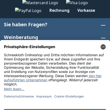
Rechnung
Vorkasse
Sie haben Fragen?
Weinberatung
Informationen
Weinkategorien
Internationaler Wein
* Alle Preise inkl. gesetzl. Mehrwertsteuer zzgl.
Versandkosten
und ggf. Nachnahmegebühren, wenn nicht
anders angegeben. Bioprodukte im Bio-Kontrollverfahren
bei der ABCERT AG DE-ÖKO-006 |
Cookie-Einstellungen