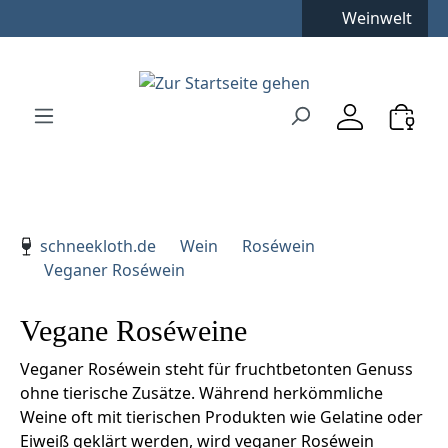
Kostenfreie Lieferung
**
Weinwelt
Zum Hauptinhalt springen
Zur Suche springen
Zur Hauptnavigation springen
Verwenden Sie die Pfeiltasten zur Navigation, Enter zu
schneekloth.de
Wein
Roséwein
Veganer Roséwein
Vegane Roséweine
Veganer Roséwein steht für fruchtbetonten Genuss
ohne tierische Zusätze. Während herkömmliche
Weine oft mit tierischen Produkten wie Gelatine oder
Eiweiß geklärt werden, wird veganer Roséwein