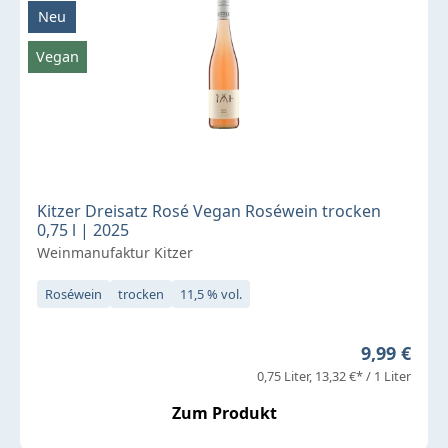
Neu
Vegan
Kitzer Dreisatz Rosé Vegan Roséwein trocken
0,75 l | 2025
Weinmanufaktur Kitzer
Roséwein
trocken
11,5 % vol.
Regulärer 
9,99 €
0,75 Liter
13,32 €* / 1 Liter
Zum Produkt