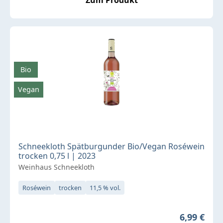
Bio
Vegan
Schneekloth Spätburgunder Bio/Vegan Roséwein
trocken 0,75 l | 2023
Weinhaus Schneekloth
Roséwein
trocken
11,5 % vol.
Regulärer 
6,99 €