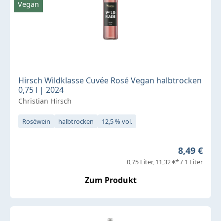
Vegan
Hirsch Wildklasse Cuvée Rosé Vegan halbtrocken
0,75 l | 2024
Christian Hirsch
Roséwein
halbtrocken
12,5 % vol.
Regulärer 
8,49 €
0,75 Liter
11,32 €* / 1 Liter
Zum Produkt