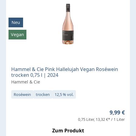
Neu
Vegan
Hammel & Cie Pink Hallelujah Vegan Roséwein
trocken 0,75 l | 2024
Hammel & Cie
Roséwein
trocken
12,5 % vol.
Regulärer 
9,99 €
0,75 Liter
13,32 €* / 1 Liter
Zum Produkt