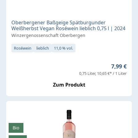
Oberbergener Baßgeige Spätburgunder
Weißherbst Vegan Roséwein lieblich 0,75 l | 2024
Winzergenossenschaft Oberbergen
Roséwein
lieblich
11,0 % vol.
Regulärer 
7,99 €
0,75 Liter
10,65 €* / 1 Liter
Zum Produkt
Bio