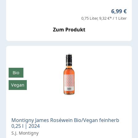
Regulärer 
6,99 €
0,75 Liter
9,32 €* / 1 Liter
Zum Produkt
Bio
Vegan
Montigny James Roséwein Bio/Vegan feinherb
0,25 l | 2024
S.J. Montigny