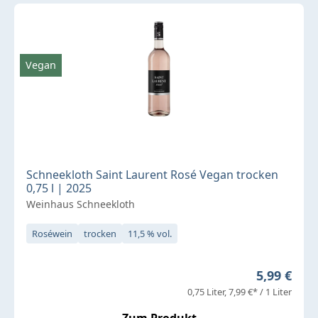
Vegan
Schneekloth Saint Laurent Rosé Vegan trocken
0,75 l | 2025
Weinhaus Schneekloth
Roséwein
trocken
11,5 % vol.
Regulärer 
5,99 €
0,75 Liter
7,99 €* / 1 Liter
Zum Produkt