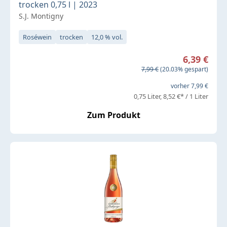
trocken 0,75 l | 2023
S.J. Montigny
Roséwein
trocken
12,0 % vol.
Verkaufspreis:
6,39 €
Regulärer Preis:
7,99 €
(20.03% gespart)
vorher 7,99 €
0,75 Liter
8,52 €* / 1 Liter
Zum Produkt