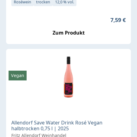
Roséwein
trocken
12,0 % vol.
Regulärer 
7,59 €
Zum Produkt
Vegan
Allendorf Save Water Drink Rosé Vegan
halbtrocken 0,75 l | 2025
Fritz Allendorf Weinhandel