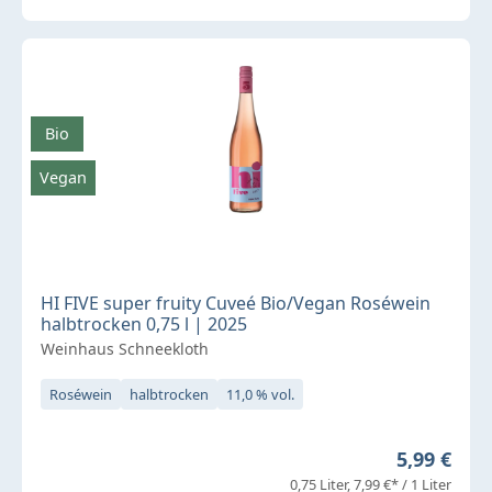
Bio
Vegan
HI FIVE super fruity Cuveé Bio/Vegan Roséwein
halbtrocken 0,75 l | 2025
Weinhaus Schneekloth
Roséwein
halbtrocken
11,0 % vol.
Regulärer 
5,99 €
0,75 Liter
7,99 €* / 1 Liter