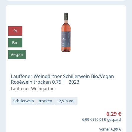
%
Bio
Vegan
Lauffener Weingärtner Schillerwein Bio/Vegan
Roséwein trocken 0,75 l | 2023
Lauffener Weingärtner
Schillerwein
trocken
12,5 % vol.
Verkaufspreis:
6,29 €
Regulärer Preis:
6,99 €
(10.01% gespart)
vorher 6,99 €