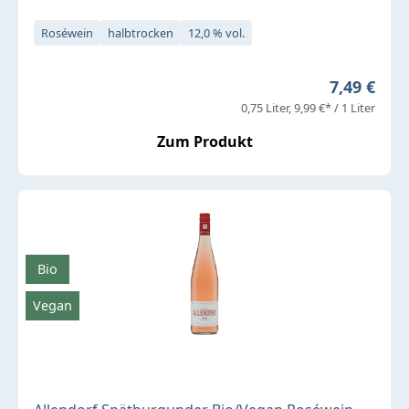
Roséwein
halbtrocken
12,0 % vol.
Regulärer 
7,49 €
0,75 Liter
9,99 €* / 1 Liter
Zum Produkt
Bio
Vegan