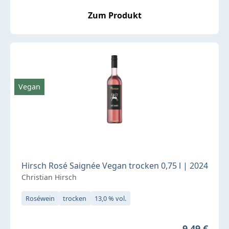
Zum Produkt
Vegan
Hirsch Rosé Saignée Vegan trocken 0,75 l | 2024
Christian Hirsch
Roséwein
trocken
13,0 % vol.
Regulärer P
9,49 €