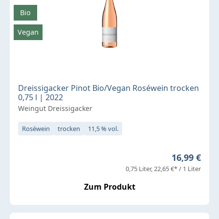
Bio
Vegan
Dreissigacker Pinot Bio/Vegan Roséwein trocken
0,75 l | 2022
Weingut Dreissigacker
Roséwein
trocken
11,5 % vol.
Regulärer P
16,99 €
0,75 Liter
22,65 €* / 1 Liter
Zum Produkt