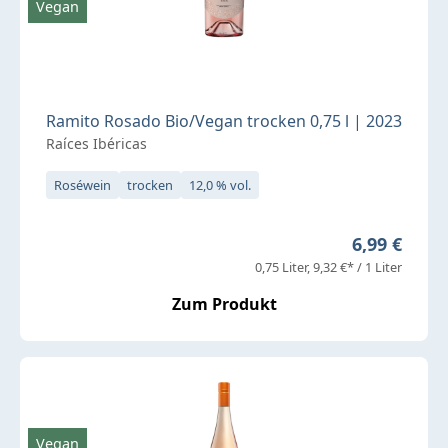
Vegan
Ramito Rosado Bio/Vegan trocken 0,75 l | 2023
Raíces Ibéricas
Roséwein
trocken
12,0 % vol.
Regulärer P
6,99 €
0,75 Liter
9,32 €* / 1 Liter
Zum Produkt
Vegan