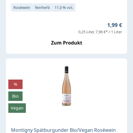
Roséwein
feinherb
11,0 % vol.
Regulärer 
1,99 €
0,25 Liter
7,96 €* / 1 Liter
Zum Produkt
%
Bio
Vegan
Montigny Spätburgunder Bio/Vegan Roséwein