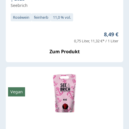
Seebrich
Roséwein
feinherb
11,0 % vol.
Regulärer 
8,49 €
0,75 Liter
11,32 €* / 1 Liter
Zum Produkt
Vegan