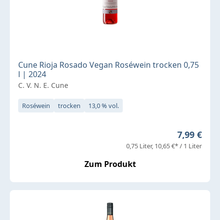
Cune Rioja Rosado Vegan Roséwein trocken 0,75
l | 2024
C. V. N. E. Cune
Roséwein
trocken
13,0 % vol.
Regulärer 
7,99 €
0,75 Liter
10,65 €* / 1 Liter
Zum Produkt