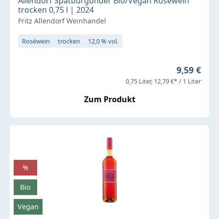
Allendorf Spätburgunder Bio/Vegan Roséwein
trocken 0,75 l | 2024
Fritz Allendorf Weinhandel
Roséwein
trocken
12,0 % vol.
Regulärer 
9,59 €
0,75 Liter
12,79 €* / 1 Liter
Zum Produkt
%
Bio
Vegan