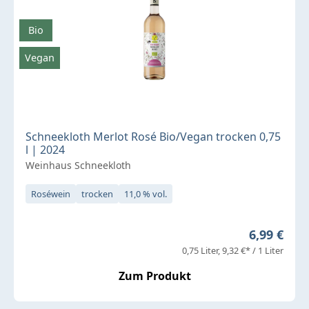
Bio
Vegan
Schneekloth Merlot Rosé Bio/Vegan trocken 0,75
l | 2024
Weinhaus Schneekloth
Roséwein
trocken
11,0 % vol.
Regulärer 
6,99 €
0,75 Liter
9,32 €* / 1 Liter
Zum Produkt