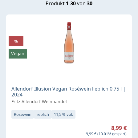
Produkt
1-30
von
30
%
Vegan
Allendorf Illusion Vegan Roséwein lieblich 0,75 l |
2024
Fritz Allendorf Weinhandel
Roséwein
lieblich
11,5 % vol.
Verkaufspreis:
8,99 €
Regulärer Preis:
9,99 €
(10.01% gespart)