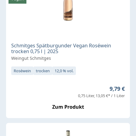
Schmitges Spätburgunder Vegan Roséwein
trocken 0,75 l | 2025
Weingut Schmitges
Roséwein
trocken
12,0 % vol.
Regulärer 
9,79 €
0,75 Liter
13,05 €* / 1 Liter
Zum Produkt