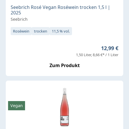
Seebrich Rosé Vegan Roséwein trocken 1,5 l |
2025
Seebrich
Roséwein
trocken
11,5 % vol.
Regulärer P
12,99 €
1,50 Liter
8,66 €* / 1 Liter
Zum Produkt
Vegan