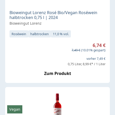
Bioweingut Lorenz Rosé Bio/Vegan Roséwein
halbtrocken 0,75 l | 2024
Bioweingut Lorenz
Roséwein
halbtrocken
11,0 % vol.
Verkaufspreis:
6,74 €
Regulärer Preis:
7,49 €
(10.01% gespart)
vorher 7,49 €
0,75 Liter
8,99 €* / 1 Liter
Zum Produkt
Vegan