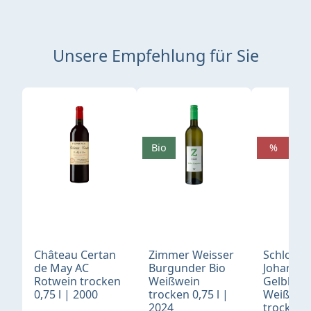
Unsere Empfehlung für Sie
Produktgalerie überspringen
Bio
%
Château Certan
Zimmer Weisser
Schloß
de May AC
Burgunder Bio
Johannis
Rotwein trocken
Weißwein
Gelblack
0,75 l | 2000
trocken 0,75 l |
Weißwei
2024
trocken 0