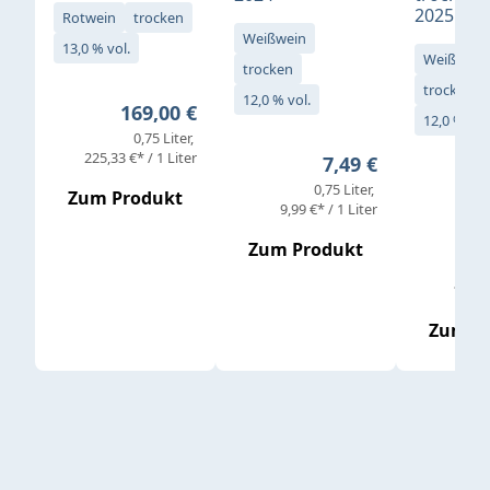
2025
Rotwein
trocken
Weißwein
13,0 % vol.
Weißwein
trocken
trocken
12,0 % vol.
Regulärer Preis:
169,00 €
12,0 % vol
0,75 Liter
Verkaufs
225,33 €* / 1 Liter
Regulärer Preis:
7,49 €
0,75 Liter
Regul
16,4
Zum Produkt
9,99 €* / 1 Liter
Zum Produkt
vor
19,79 
Zum P