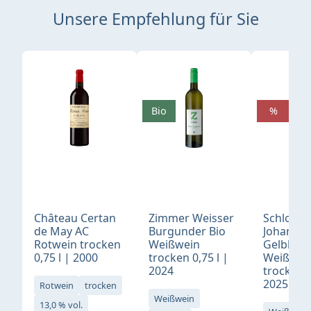
Unsere Empfehlung für Sie
Produktgalerie überspringen
Bio
%
Château Certan
Zimmer Weisser
Schloß
de May AC
Burgunder Bio
Johannis
Rotwein trocken
Weißwein
Gelblack
0,75 l | 2000
trocken 0,75 l |
Weißwei
2024
trocken 0
2025
Rotwein
trocken
Weißwein
13,0 % vol.