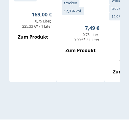
Weißwein
trocken
trocken
12,0 % vol.
Regulärer Preis:
169,00 €
12,0 % vol
0,75 Liter
Verkaufs
225,33 €* / 1 Liter
Regulärer Preis:
7,49 €
0,75 Liter
Regul
16,4
Zum Produkt
9,99 €* / 1 Liter
Zum Produkt
vor
19,79 
Zum P