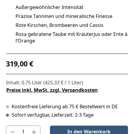
Außergewöhnlicher Intensität
Präzise Tanninen und mineralische Finesse
Rote Kirschen, Brombeeren und Cassis
Rosa gebratene Taube mit Kräuterjus oder Ente à
l’Orange
Regulärer Preis:
319,00 €
Inhalt:
0.75 Liter
(425,33 € / 1 Liter)
Preise inkl. MwSt. zzgl. Versandkosten
Kostenfreie Lieferung ab 75 € Bestellwert in DE
Sofort verfügbar, Lieferzeit: 2-3 Tage
Produkt Anzahl: Gib den gewünschten Wert ein oder benutze die S
In den Warenkorb