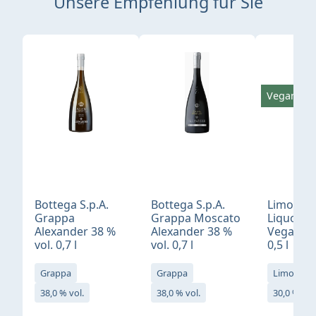
Unsere Empfehlung für Sie
Produktgalerie überspringen
Vegan
Bottega S.p.A.
Bottega S.p.A.
Limonci
Grappa
Grappa Moscato
Liquore 
Alexander 38 %
Alexander 38 %
Vegan 30
vol. 0,7 l
vol. 0,7 l
0,5 l
Grappa
Grappa
Limoncell
38,0 % vol.
38,0 % vol.
30,0 % vol