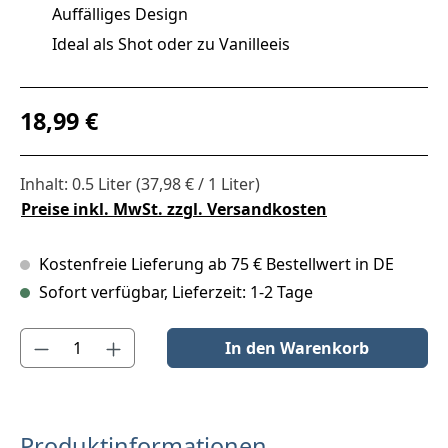
Auffälliges Design
Ideal als Shot oder zu Vanilleeis
Regulärer Preis:
18,99 €
Inhalt:
0.5 Liter
(37,98 € / 1 Liter)
Preise inkl. MwSt. zzgl. Versandkosten
Kostenfreie Lieferung ab 75 € Bestellwert in DE
Sofort verfügbar, Lieferzeit: 1-2 Tage
Produkt Anzahl: Gib den gewünschten Wert ein oder benutze die S
In den Warenkorb
Produktinformationen