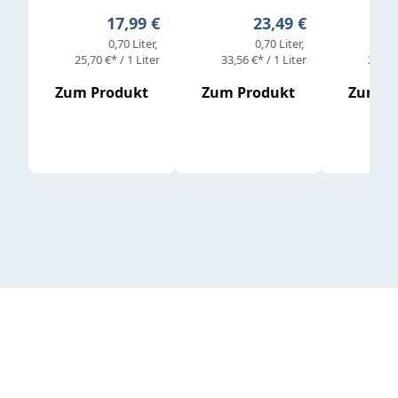
Regulärer Preis:
Regulärer Preis:
17,99 €
23,49 €
0,70 Liter
0,70 Liter
25,70 €* / 1 Liter
33,56 €* / 1 Liter
25,98 
Zum Produkt
Zum Produkt
Zum P