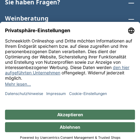
Sie haben Fragen?
Weinberatung
Informationen
Weinkategorien
Internationaler Wein
* Alle Preise inkl. gesetzl. Mehrwertsteuer zzgl.
Versandkosten
und ggf. Nachnahmegebühren, wenn nicht
anders angegeben. Bioprodukte im Bio-Kontrollverfahren
bei der ABCERT AG DE-ÖKO-006 |
Cookie-Einstellungen
** Kostenfreie Lieferung ab 75 € Bestellwert in DE. Werktags
versandfertig in 24h.