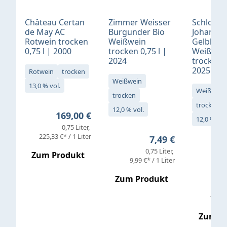
Château Certan
Zimmer Weisser
Schloß
de May AC
Burgunder Bio
Johannis
Rotwein trocken
Weißwein
Gelblack
0,75 l | 2000
trocken 0,75 l |
Weißwei
2024
trocken 0
2025
Rotwein
trocken
Weißwein
13,0 % vol.
Weißwein
trocken
trocken
12,0 % vol.
Regulärer Preis:
169,00 €
12,0 % vol
0,75 Liter
Verkaufs
225,33 €* / 1 Liter
Regulärer Preis:
7,49 €
0,75 Liter
Regul
16,4
Zum Produkt
9,99 €* / 1 Liter
Zum Produkt
vor
19,79 
Zum P