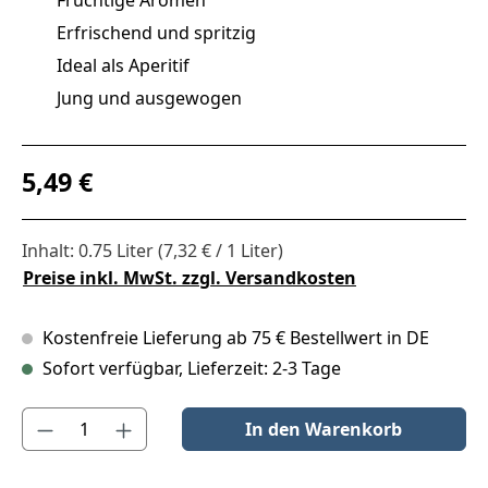
Erfrischend und spritzig
Ideal als Aperitif
Jung und ausgewogen
Regulärer Preis:
5,49 €
Inhalt:
0.75 Liter
(7,32 € / 1 Liter)
Preise inkl. MwSt. zzgl. Versandkosten
Kostenfreie Lieferung ab 75 € Bestellwert in DE
Sofort verfügbar, Lieferzeit: 2-3 Tage
Produkt Anzahl: Gib den gewünschten Wert ein oder benutze die S
In den Warenkorb