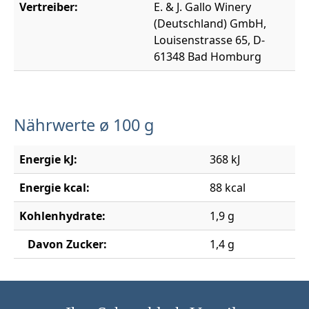
Vertreiber:
E. & J. Gallo Winery
(Deutschland) GmbH,
Louisenstrasse 65, D-
61348 Bad Homburg
Nährwerte ø 100 g
Energie kJ:
368 kJ
Energie kcal:
88 kcal
Kohlenhydrate:
1,9 g
Davon Zucker:
1,4 g