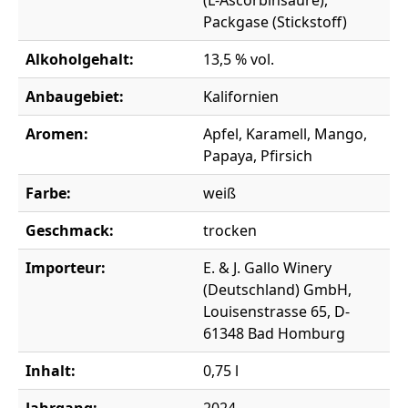
(L-Ascorbinsäure),
Packgase (Stickstoff)
Alkoholgehalt:
13,5 % vol.
Anbaugebiet:
Kalifornien
Aromen:
Apfel, Karamell, Mango,
Papaya, Pfirsich
Farbe:
weiß
Geschmack:
trocken
Importeur:
E. & J. Gallo Winery
(Deutschland) GmbH,
Louisenstrasse 65, D-
61348 Bad Homburg
Inhalt:
0,75 l