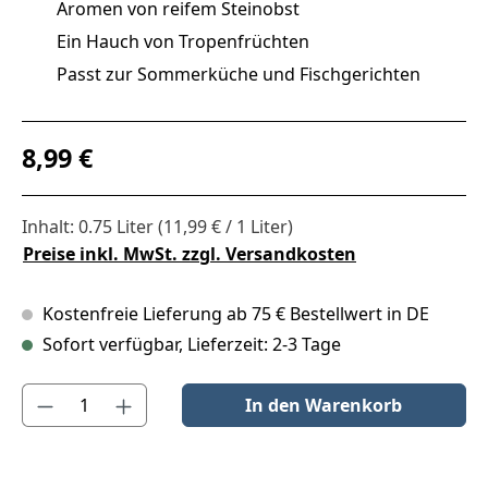
Aromen von reifem Steinobst
Ein Hauch von Tropenfrüchten
Passt zur Sommerküche und Fischgerichten
Regulärer Preis:
8,99 €
Inhalt:
0.75 Liter
(11,99 € / 1 Liter)
Preise inkl. MwSt. zzgl. Versandkosten
Kostenfreie Lieferung ab 75 € Bestellwert in DE
Sofort verfügbar, Lieferzeit: 2-3 Tage
Produkt Anzahl: Gib den gewünschten Wert ein oder benutze die S
In den Warenkorb