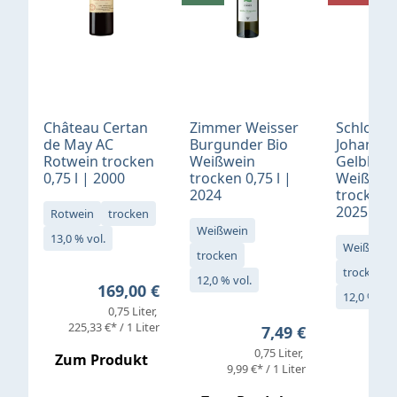
Château Certan
Zimmer Weisser
Schloß
de May AC
Burgunder Bio
Johannis
Rotwein trocken
Weißwein
Gelblack
0,75 l | 2000
trocken 0,75 l |
Weißwei
2024
trocken 0
2025
Rotwein
trocken
Weißwein
13,0 % vol.
Weißwein
trocken
trocken
12,0 % vol.
Regulärer Preis:
169,00 €
12,0 % vol
0,75 Liter
Verkaufs
225,33 €* / 1 Liter
Regulärer Preis:
7,49 €
0,75 Liter
Regul
16,4
Zum Produkt
9,99 €* / 1 Liter