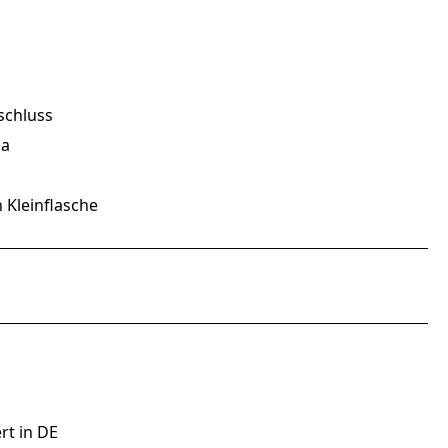
schluss
ma
n Kleinflasche
rt in DE