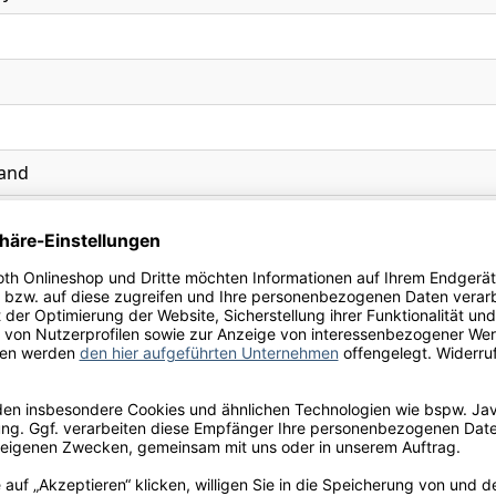
and
erter weinhaltiger Cocktail, Flasche stehend lagern
ken