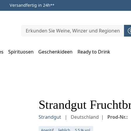
Versandfertig in 24h
**
es
Spirituosen
Geschenkideen
Ready to Drink
m Öffnen, Escape zum Schließen
Strandgut Fruchtbr
Strandgut
Deutschland
Prod-Nr.:
Aperitif
lieblich
5,5 % vol.