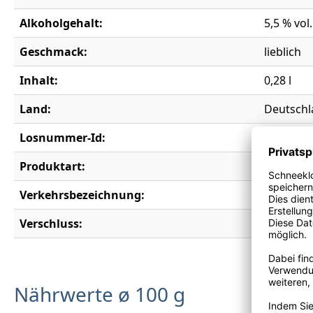
Alkoholgehalt:
5,5 % vol.
Geschmack:
lieblich
Inhalt:
0,28 l
Land:
Deutschl
Losnummer-Id:
19758
Produktart:
Aperitif
Verkehrsbezeichnung:
Aromatisi
Verschluss:
Kronkor
Nährwerte ø 100 g