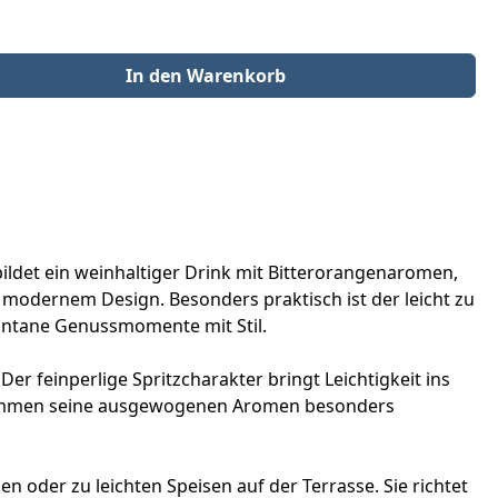
der benutze die Schaltflächen um die Anzahl zu erhöhen oder zu redu
In den Warenkorb
bildet ein weinhaltiger Drink mit Bitterorangenaromen,
 modernem Design. Besonders praktisch ist der leicht zu
pontane Genussmomente mit Stil.
r feinperlige Spritzcharakter bringt Leichtigkeit ins
, kommen seine ausgewogenen Aromen besonders
 oder zu leichten Speisen auf der Terrasse. Sie richtet