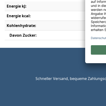
Energie kJ:
238 kJ
Energie kcal:
57 kcal
Kohlenhydrate:
7 g
Davon Zucker:
4,8 g
Schneller Versand, bequeme Zahlungsop