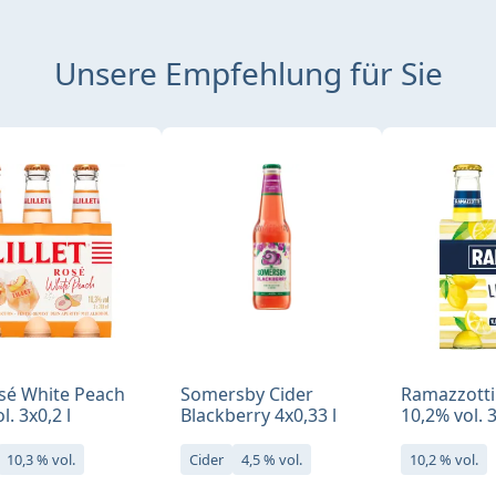
Unsere Empfehlung für Sie
osé White Peach
Somersby Cider
Ramazzotti 
l. 3x0,2 l
Blackberry 4x0,33 l
10,2% vol. 3
10,3 % vol.
Cider
4,5 % vol.
10,2 % vol.