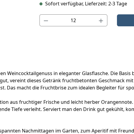
Sofort verfügbar, Lieferzeit: 2-3 Tage
Produkt Anzahl: Gib den gewünschten Wert ein o
en Weincocktailgenuss in eleganter Glasflasche. Die Basis 
gut, vereint dieses Getränk fruchtbetonten Geschmack mit
st. Das macht die Fruchtbrise zum idealen Begleiter für s
n aus fruchtiger Frische und leicht herber Orangennote. De
ende Tiefe verleiht. Serviert man den Drink gut gekühlt
spannten Nachmittagen im Garten, zum Aperitif mit Freunden