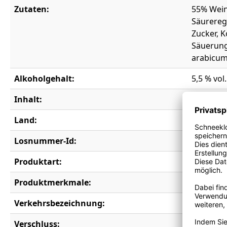
Zutaten:
55% Wein
Säurereg
Zucker, 
Säuerung
arabicum
Alkoholgehalt:
5,5 % vol.
Inhalt:
0,33 l
Land:
Deutschl
Losnummer-Id:
20332
Produktart:
aromatis
Produktmerkmale:
Vegan
Verkehrsbezeichnung:
Aromatis
Verschluss:
Kronkor