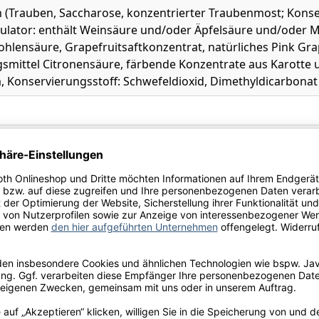
 (Trauben, Saccharose, konzentrierter Traubenmost; Konse
ulator: enthält Weinsäure und/oder Äpfelsäure und/oder Mi
Kohlensäure, Grapefruitsaftkonzentrat, natürliches Pink G
smittel Citronensäure, färbende Konzentrate aus Karotte un
, Konservierungsstoff: Schwefeldioxid, Dimethyldicarbonat
and
ierten Getränk
iertes weinhaltiges Getränk mit 45% Pink-Grapefruit-Limo
ken