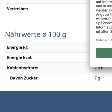
Vertreiber:
Rotkäppc
Nährwerte ø 100 g
Energie kJ:
258 kJ
Energie kcal:
62 kcal
Kohlenhydrate:
7,5 g
Davon Zucker:
7 g