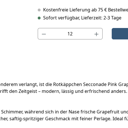
Kostenfreie Lieferung ab 75 € Bestellwe
Sofort verfügbar, Lieferzeit: 2-3 Tage
Produkt Anzahl: Gib den gewünschten Wert ein o
derem verlangt, ist die Rotkäppchen Secconade Pink Grape
ft den Zeitgeist – modern, lässig und erfrischend anders. I
 Schimmer, während sich in der Nase frische Grapefruit und
, saftig-spritziger Geschmack mit feiner Perlage. Ideal für 