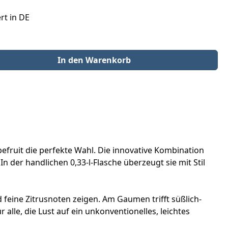
rt in DE
der benutze die Schaltflächen um die Anzahl zu erhöhen oder zu redu
In den Warenkorb
fruit die perfekte Wahl. Die innovative Kombination
n der handlichen 0,33-l-Flasche überzeugt sie mit Stil
 feine Zitrusnoten zeigen. Am Gaumen trifft süßlich-
alle, die Lust auf ein unkonventionelles, leichtes