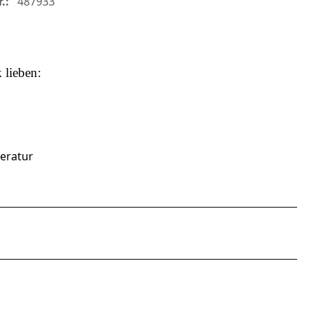
.:
487933
k
lieben:
peratur