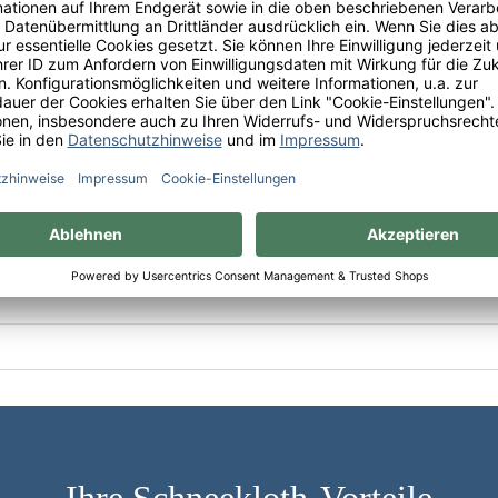
hen-Mumm Sektkellereien GmbH, Sektkellereistr. 5, D-0663
Ihre Schneekloth-Vorteile