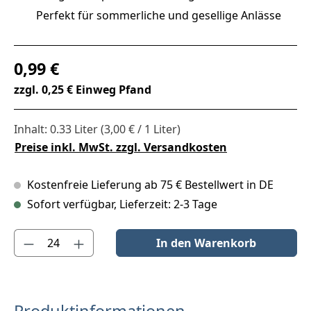
Perfekt für sommerliche und gesellige Anlässe
Regulärer Preis:
0,99 €
zzgl. 0,25 € Einweg Pfand
Inhalt:
0.33 Liter
(3,00 € / 1 Liter)
Preise inkl. MwSt. zzgl. Versandkosten
Kostenfreie Lieferung ab 75 € Bestellwert in DE
Sofort verfügbar, Lieferzeit: 2-3 Tage
Produkt Anzahl: Gib den gewünschten Wert ein oder benutze die S
In den Warenkorb