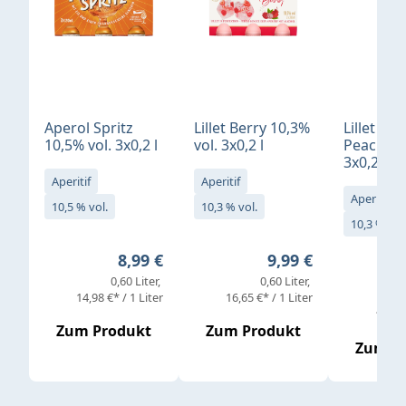
Aperol Spritz
Lillet Berry 10,3%
Lillet Ro
10,5% vol. 3x0,2 l
vol. 3x0,2 l
Peach 10
3x0,2 l
Aperitif
Aperitif
Aperitif
10,5 % vol.
10,3 % vol.
10,3 % vol
Regulärer Preis:
Regulärer Preis:
8,99 €
9,99 €
0,60 Liter
0,60 Liter
14,98 €* / 1 Liter
16,65 €* / 1 Liter
16,65 
Zum Produkt
Zum Produkt
Zum P