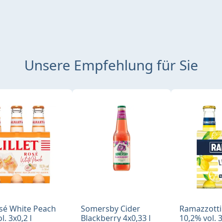
Unsere Empfehlung für Sie
osé White Peach
Somersby Cider
Ramazzotti 
l. 3x0,2 l
Blackberry 4x0,33 l
10,2% vol. 3