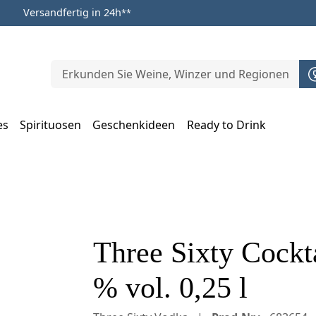
Versandfertig in 24h
**
es
Spirituosen
Geschenkideen
Ready to Drink
m Öffnen, Escape zum Schließen
Three Sixty Cockt
% vol. 0,25 l