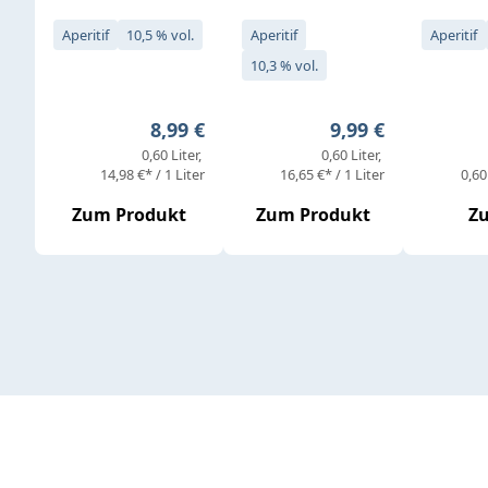
Aperitif
10,5 % vol.
Aperitif
Aperitif
10,3 % vol.
Regulärer Preis:
Regulärer Preis:
8,99 €
9,99 €
0,60 Liter
0,60 Liter
14,98 €* / 1 Liter
16,65 €* / 1 Liter
0,60
Zum Produkt
Zum Produkt
Z