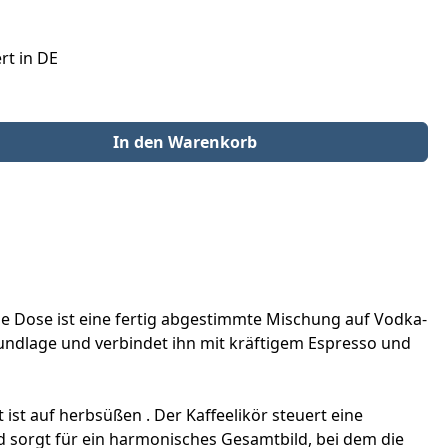
rt in DE
der benutze die Schaltflächen um die Anzahl zu erhöhen oder zu redu
In den Warenkorb
Die Dose ist eine fertig abgestimmte Mischung auf Vodka-
Grundlage und verbindet ihn mit kräftigem Espresso und
ist auf herbsüßen . Der Kaffeelikör steuert eine
 sorgt für ein harmonisches Gesamtbild, bei dem die