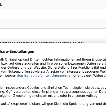
l.
ltiges Mischgetränk, Espresso Martini Cocktail
Ihre Schneekloth-Vorteile
tionen, kostenfreie Lieferung innerhalb Deutschlands sow
perfekte Weinauswahl.