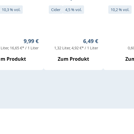
10,3 % vol.
Cider
4,5 % vol.
10,2 % vol.
Regulärer Preis:
Regulärer Preis:
9,99 €
6,49 €
 Liter
16,65 €* / 1 Liter
1,32 Liter
4,92 €* / 1 Liter
0,6
um Produkt
Zum Produkt
Zum