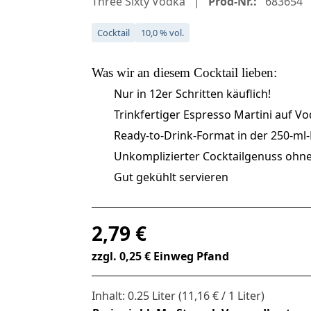
Three Sixty Vodka
Prod-Nr.:
683654
Cocktail
10,0 % vol.
Was wir an diesem
Cocktail
lieben:
Nur in 12er Schritten käuflich!
Trinkfertiger Espresso Martini auf Vo
Ready-to-Drink-Format in der 250-ml
Unkomplizierter Cocktailgenuss ohn
Gut gekühlt servieren
Regulärer Preis:
2,79 €
zzgl. 0,25 € Einweg Pfand
Inhalt:
0.25 Liter
(11,16 € / 1 Liter)