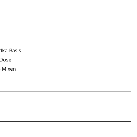
dka-Basis
-Dose
e Mixen