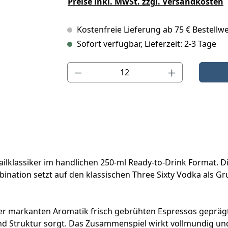
Preise inkl. MwSt. zzgl. Versandkosten
Kostenfreie Lieferung ab 75 € Bestellwe
Sofort verfügbar, Lieferzeit: 2-3 Tage
Produkt Anzahl: Gib den gewünschten Wert ein o
tailklassiker im handlichen 250-ml Ready-to-Drink Format. 
ombination setzt auf den klassischen Three Sixty Vodka als 
 der markanten Aromatik frisch gebrühten Espressos geprägt 
d Struktur sorgt. Das Zusammenspiel wirkt vollmundig und