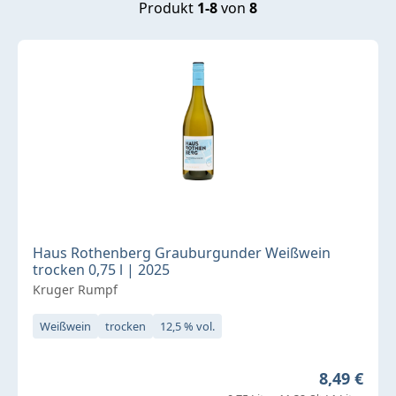
Produkt
1-8
von
8
Haus Rothenberg Grauburgunder Weißwein
trocken 0,75 l | 2025
Kruger Rumpf
Weißwein
trocken
12,5 % vol.
Regulärer 
8,49 €