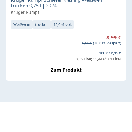
Kruger Rumpf Schiefer Riesling Weißwein
trocken 0,75 l | 2024
Kruger Rumpf
Weißwein
trocken
12,0 % vol.
Verkaufspreis:
8,99 €
Regulärer Preis:
9,99 €
(10.01% gespart)
vorher 8,99 €
0,75 Liter
11,99 €* / 1 Liter
Zum Produkt