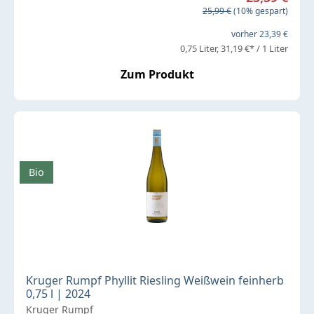
Regulärer Preis:
25,99 €
(10% gespart)
vorher 23,39 €
0,75 Liter
31,19 €* / 1 Liter
Zum Produkt
Bio
Kruger Rumpf Phyllit Riesling Weißwein feinherb
0,75 l | 2024
Kruger Rumpf