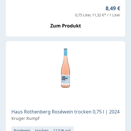
Regulärer 
8,49 €
0,75 Liter
11,32 €* / 1 Liter
Zum Produkt
Haus Rothenberg Roséwein trocken 0,75 l | 2024
Kruger Rumpf
Roséwein
trocken
12,0 % vol.