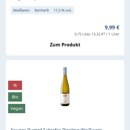
Weißwein
feinherb
11,5 % vol.
Regulärer 
9,99 €
0,75 Liter
13,32 €* / 1 Liter
Zum Produkt
%
Bio
Vegan