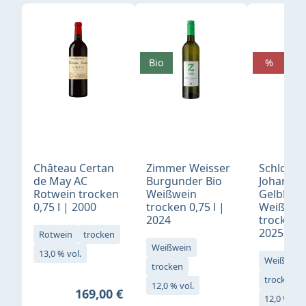
Produktgalerie überspringen
Bio
%
Château Certan
Zimmer Weisser
Schloß
de May AC
Burgunder Bio
Johannis
Rotwein trocken
Weißwein
Gelblack
0,75 l | 2000
trocken 0,75 l |
Weißwei
2024
trocken 0
2025
Rotwein
trocken
Weißwein
13,0 % vol.
Weißwein
trocken
trocken
12,0 % vol.
Regulärer Preis:
169,00 €
12,0 % vol