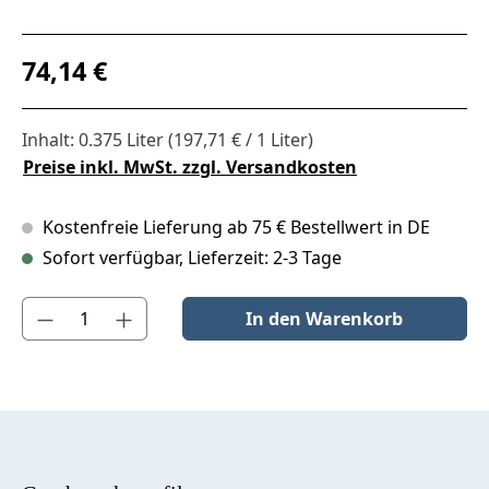
Regulärer Preis:
74,14 €
Inhalt:
0.375 Liter
(197,71 € / 1 Liter)
Preise inkl. MwSt. zzgl. Versandkosten
Kostenfreie Lieferung ab 75 € Bestellwert in DE
Sofort verfügbar, Lieferzeit: 2-3 Tage
Produkt Anzahl: Gib den gewünschten Wert ein oder benutze die S
In den Warenkorb