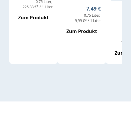
0,75 Liter
Verkaufs
225,33 €* / 1 Liter
Regulärer Preis:
7,49 €
0,75 Liter
Regul
16,4
Zum Produkt
9,99 €* / 1 Liter
Zum Produkt
vor
19,79 
Zum P