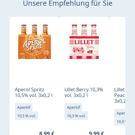
Unsere Empfehlung für Sie
Produktgalerie überspringen
Aperol Spritz
Lillet Berry 10,3%
Lillet Ro
10,5% vol. 3x0,2 l
vol. 3x0,2 l
Peach 10
3x0,2 l
Aperitif
Aperitif
Aperitif
10,5 % vol.
10,3 % vol.
10,3 % vol
Regulärer Preis:
Regulärer Preis:
8,99 €
9,99 €