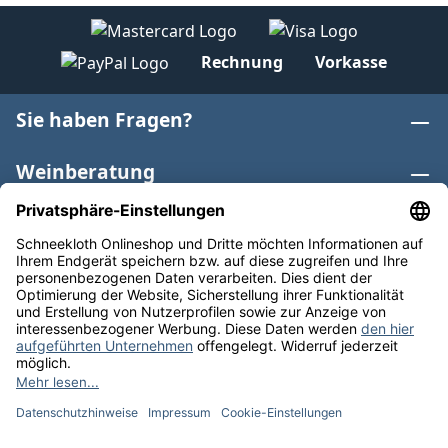
Rechnung
Vorkasse
Sie haben Fragen?
Weinberatung
Informationen
Weinkategorien
Internationaler Wein
* Alle Preise inkl. gesetzl. Mehrwertsteuer zzgl.
Versandkosten
und ggf. Nachnahmegebühren, wenn nicht
anders angegeben. Bioprodukte im Bio-Kontrollverfahren
bei der ABCERT AG DE-ÖKO-006 |
Cookie-Einstellungen