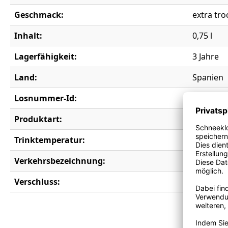
Geschmack:
extra tr
Inhalt:
0,75 l
Lagerfähigkeit:
3 Jahre
Land:
Spanien
Losnummer-Id:
20325
Produktart:
Prickler
Trinktemperatur:
8-10°C
Verkehrsbezeichnung:
Vino Esp
Verschluss:
Korken