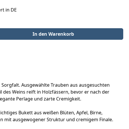
rt in DE
der benutze die Schaltflächen um die Anzahl zu erhöhen oder zu redu
In den Warenkorb
her Sorgfalt. Ausgewählte Trauben aus ausgesuchten
 des Weins reift in Holzfässern, bevor er nach der
legante Perlage und zarte Cremigkeit.
ichtiges Bukett aus weißen Blüten, Apfel, Birne,
en mit ausgewogener Struktur und cremigem Finale.