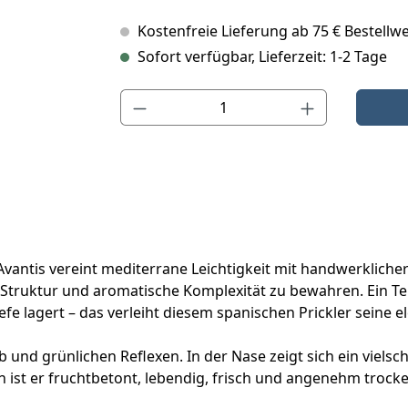
Kostenfreie Lieferung ab 75 € Bestellwe
Sofort verfügbar, Lieferzeit: 1-2 Tage
Produkt Anzahl: Gib den gewünschten Wert ein o
s Avantis vereint mediterrane Leichtigkeit mit handwerklic
 Struktur und aromatische Komplexität zu bewahren. Ein Teil
fe lagert – das verleiht diesem spanischen Prickler seine e
und grünlichen Reflexen. In der Nase zeigt sich ein vielsch
ist er fruchtbetont, lebendig, frisch und angenehm trock