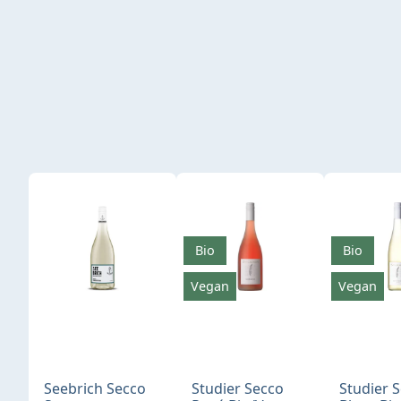
Produktgalerie überspringen
Bio
Bio
Vegan
Vegan
Seebrich Secco
Studier Secco
Studier 