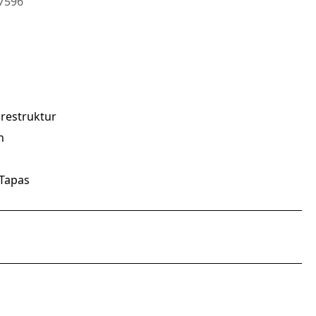
7596
restruktur
n
 Tapas