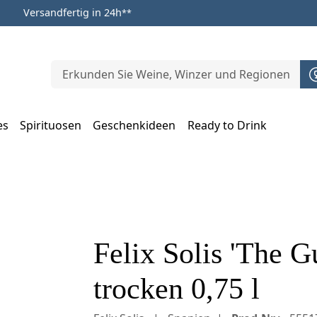
Versandfertig in 24h
**
es
Spirituosen
Geschenkideen
Ready to Drink
m Öffnen, Escape zum Schließen
Felix Solis 'The G
trocken 0,75 l