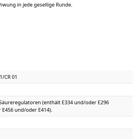
chwung in jede gesellige Runde.
81/CR 01
 Säureregulatoren (enthält E334 und/oder E296
r E456 und/oder E414).