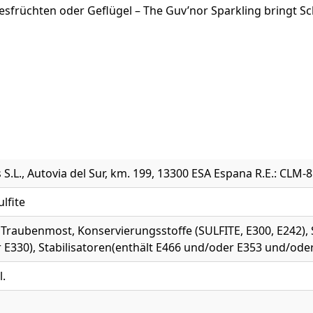
eresfrüchten oder Geflügel – The Guv’nor Sparkling bringt S
ís S.L., Autovia del Sur, km. 199, 13300 ESA Espana R.E.: CLM-
ulfite
 Traubenmost, Konservierungsstoffe (SULFITE, E300, E242),
 E330), Stabilisatoren(enthält E466 und/oder E353 und/ode
l.