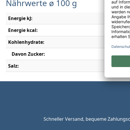
Nährwerte ø 100 g
Energie kJ:
303 kJ
Energie kcal:
72 kcal
Kohlenhydrate:
2 g
Davon Zucker:
1,4 g
Salz:
0,01 g
Schneller Versand, bequeme Zahlungsop