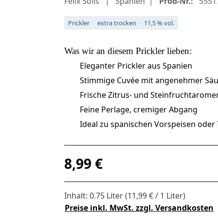
Felix Solis
Spanien
Prod-Nr.:
5551
Prickler
extra trocken
11,5 % vol.
Was wir an diesem
Prickler
lieben:
Eleganter Prickler aus Spanien
Stimmige Cuvée mit angenehmer Säu
Frische Zitrus- und Steinfruchtarome
Feine Perlage, cremiger Abgang
Ideal zu spanischen Vorspeisen oder
Regulärer Preis:
8,99 €
Inhalt:
0.75 Liter
(11,99 € / 1 Liter)
Preise inkl. MwSt. zzgl. Versandkosten