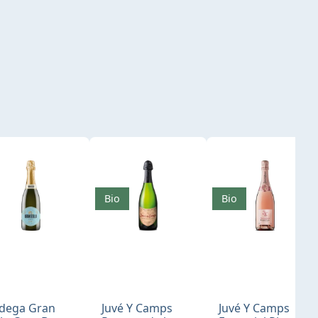
Bio
Bio
dega Gran
Juvé Y Camps
Juvé Y Camps