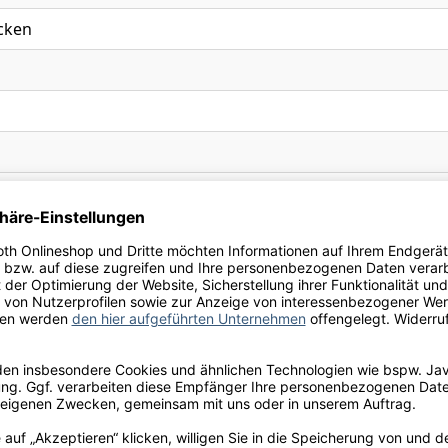
ocken
umoso extra dry - extra dry Sparkling Wine