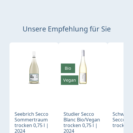
Unsere Empfehlung für Sie
Produktgalerie überspringen
Bio
Vegan
Seebrich Secco
Studier Secco
Schwane 
Sommertraum
Blanc Bio/Vegan
Secco Bl
trocken 0,75 l |
trocken 0,75 l |
trocken 0
2024
2024