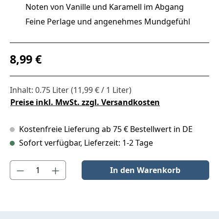
Noten von Vanille und Karamell im Abgang
Feine Perlage und angenehmes Mundgefühl
Regulärer Preis:
8,99 €
Inhalt:
0.75 Liter
(11,99 € / 1 Liter)
Preise inkl. MwSt. zzgl. Versandkosten
Kostenfreie Lieferung ab 75 € Bestellwert in DE
Sofort verfügbar, Lieferzeit: 1-2 Tage
Produkt Anzahl: Gib den gewünschten Wert ein oder benutze die S
In den Warenkorb