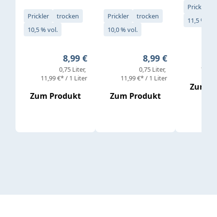
Prickler
Prickler
trocken
Prickler
trocken
11,5 % vol
10,5 % vol.
10,0 % vol.
Regulärer Preis:
Regulärer Preis:
8,99 €
8,99 €
11,99 
0,75 Liter
0,75 Liter
11,99 €* / 1 Liter
11,99 €* / 1 Liter
Zum P
Zum Produkt
Zum Produkt