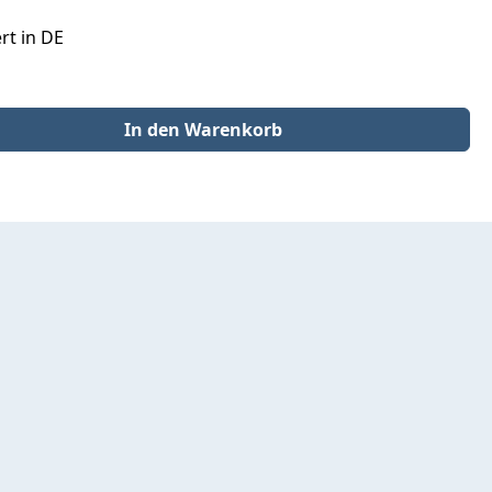
rt in DE
der benutze die Schaltflächen um die Anzahl zu erhöhen oder zu redu
In den Warenkorb