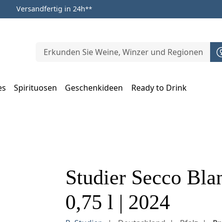
Versandfertig in 24h
**
es
Spirituosen
Geschenkideen
Ready to Drink
m Öffnen, Escape zum Schließen
Studier Secco Bla
0,75 l | 2024