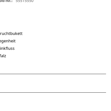
od-Nr.:
55515550
Fruchtbukett
legenheit
inkfluss
alz