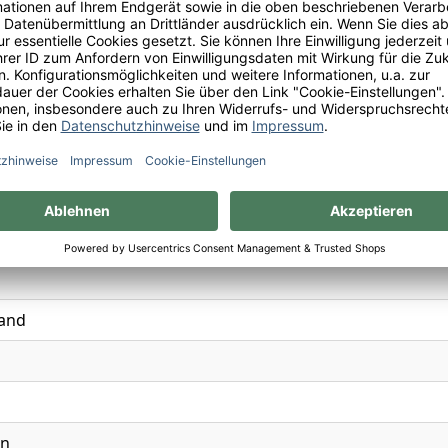
, Melone, Nektarine
and
an