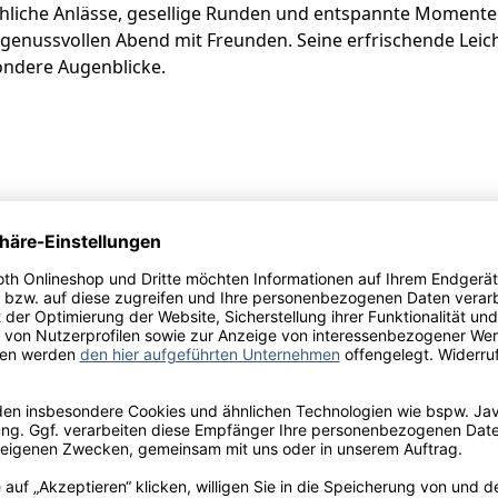
fröhliche Anlässe, gesellige Runden und entspannte Momente.
enussvollen Abend mit Freunden. Seine erfrischende Leich
ondere Augenblicke.
Studier, Fließstr. 34-36, D-67158 Ellerstadt
ulfite
ben, BIO-Saccharose, Säureregulator: Weinsäure, Stabilisat
lator: Milchsäure, Kohlendioxid, Konservierungsstoff: L-A
l.