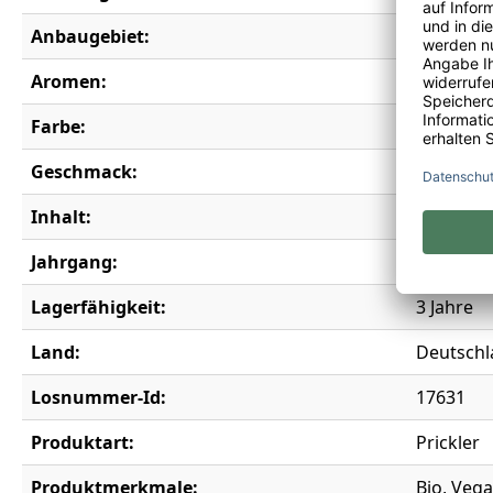
Anbaugebiet:
Pfalz
Aromen:
Maracuja
Farbe:
weiß
Geschmack:
trocken
Inhalt:
0,75 l
Jahrgang:
2024
Lagerfähigkeit:
3 Jahre
Land:
Deutschl
Losnummer-Id:
17631
Produktart:
Prickler
Produktmerkmale:
Bio, Veg