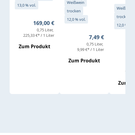
Weißwein
13,0 % vol.
Weißwein
trocken
trocken
12,0 % vol.
Regulärer Preis:
169,00 €
12,0 % vol
0,75 Liter
Verkaufs
225,33 €* / 1 Liter
Regulärer Preis:
7,49 €
0,75 Liter
Regul
16,4
Zum Produkt
9,99 €* / 1 Liter
Zum Produkt
vor
19,79 
Zum P