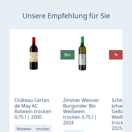
Unsere Empfehlung für Sie
Produktgalerie überspringen
Bio
%
Château Certan
Zimmer Weisser
Schloß
de May AC
Burgunder Bio
Johannis
Rotwein trocken
Weißwein
Gelblack
0,75 l | 2000
trocken 0,75 l |
Weißwei
2024
trocken 0
2025
Rotwein
trocken