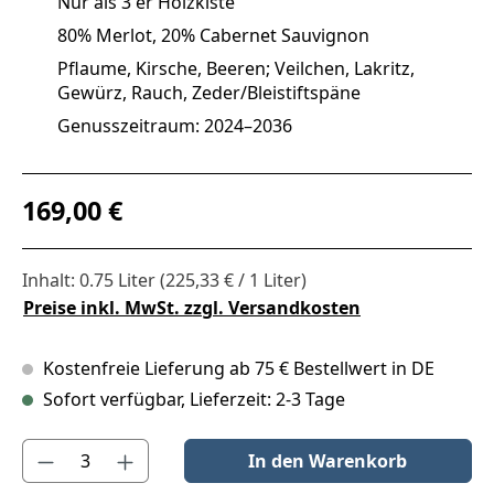
Nur als 3 er Holzkiste
80% Merlot, 20% Cabernet Sauvignon
Pflaume, Kirsche, Beeren; Veilchen, Lakritz,
Gewürz, Rauch, Zeder/Bleistiftspäne
Genusszeitraum: 2024–2036
Regulärer Preis:
169,00 €
Inhalt:
0.75 Liter
(225,33 € / 1 Liter)
Preise inkl. MwSt. zzgl. Versandkosten
Kostenfreie Lieferung ab 75 € Bestellwert in DE
Sofort verfügbar, Lieferzeit: 2-3 Tage
Produkt Anzahl: Gib den gewünschten Wert ein oder benutze die S
In den Warenkorb