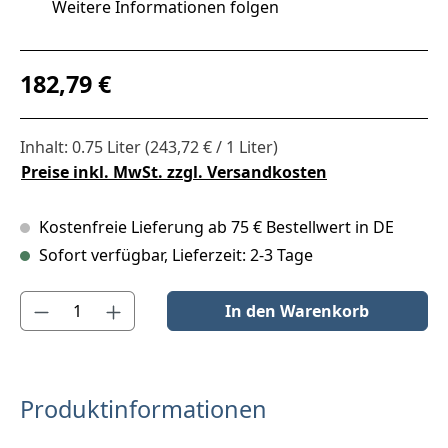
Weitere Informationen folgen
Regulärer Preis:
182,79 €
Inhalt:
0.75 Liter
(243,72 € / 1 Liter)
Preise inkl. MwSt. zzgl. Versandkosten
Kostenfreie Lieferung ab 75 € Bestellwert in DE
Sofort verfügbar, Lieferzeit: 2-3 Tage
Produkt Anzahl: Gib den gewünschten Wert ein oder benutze die S
In den Warenkorb
Produktinformationen