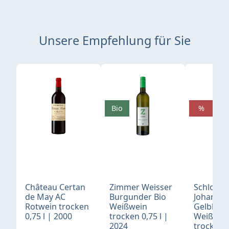
Unsere Empfehlung für Sie
Produktgalerie überspringen
Bio
%
Château Certan
Zimmer Weisser
Schloß
de May AC
Burgunder Bio
Johannis
Rotwein trocken
Weißwein
Gelblack
0,75 l | 2000
trocken 0,75 l |
Weißwei
2024
trocken 0