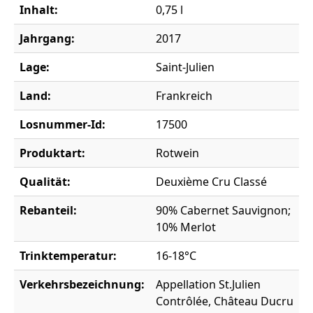
Inhalt:
0,75 l
Jahrgang:
2017
Lage:
Saint-Julien
Land:
Frankreich
Losnummer-Id:
17500
Produktart:
Rotwein
Qualität:
Deuxième Cru Classé
Rebanteil:
90% Cabernet Sauvignon;
10% Merlot
Trinktemperatur:
16-18°C
Verkehrsbezeichnung:
Appellation St.Julien
Contrôlée, Château Ducru