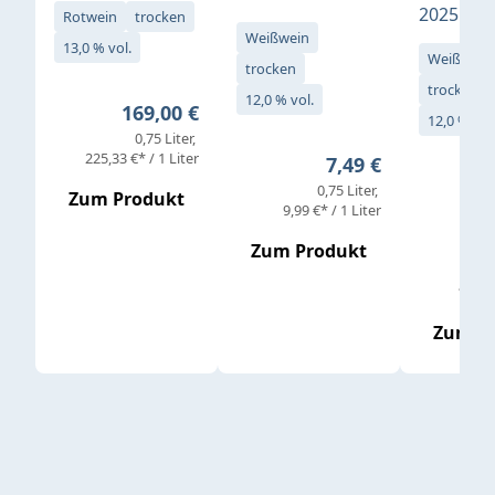
2025
Rotwein
trocken
Weißwein
13,0 % vol.
Weißwein
trocken
trocken
12,0 % vol.
Regulärer Preis:
169,00 €
12,0 % vol
0,75 Liter
Verkaufs
225,33 €* / 1 Liter
Regulärer Preis:
7,49 €
0,75 Liter
Regul
16,4
Zum Produkt
9,99 €* / 1 Liter
Zum Produkt
vor
19,79 
Zum P