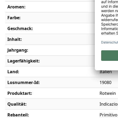
Aromen:
Beerenma
Farbe:
rot
Geschmack:
trocken
Inhalt:
0,75 l
Jahrgang:
2025
Lagerfähigkeit:
4 Jahre
Land:
Italien
Losnummer-Id:
19080
Produktart:
Rotwein
Qualität:
Indicazio
Rebanteil:
Primitivo