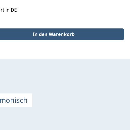
rt in DE
der benutze die Schaltflächen um die Anzahl zu erhöhen oder zu redu
In den Warenkorb
rmonisch