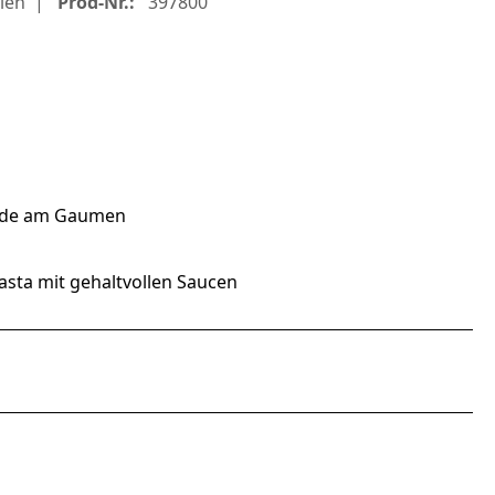
ien
Prod-Nr.:
397800
lade am Gaumen
Pasta mit gehaltvollen Saucen