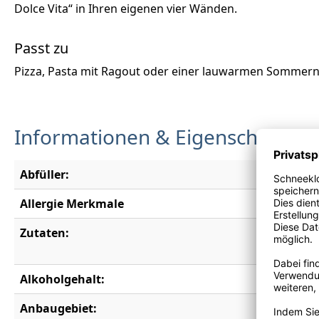
Dolce Vita“ in Ihren eigenen vier Wänden.
Passt zu
Pizza, Pasta mit Ragout oder einer lauwarmen Sommern
Informationen & Eigenschaften
Abfüller:
Weinhaus
Allergie Merkmale
Enthält S
Zutaten:
Trauben,
Kaliumpo
Alkoholgehalt:
13,5 % vo
Anbaugebiet:
Apulien