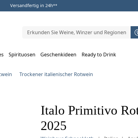
Versandfertig in 24h
**
es
Spirituosen
Geschenkideen
Ready to Drink
m Öffnen, Escape zum Schließen
otwein
Trockener italienischer Rotwein
Italo Primitivo Ro
2025