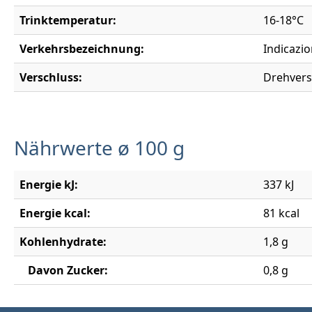
Trinktemperatur:
16-18°C
Verkehrsbezeichnung:
Indicazio
Verschluss:
Drehvers
Nährwerte ø 100 g
Energie kJ:
337 kJ
Energie kcal:
81 kcal
Kohlenhydrate:
1,8 g
Davon Zucker:
0,8 g