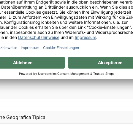
rmelade/Gelee, Brombeere, Kirsche, Schokolade
ne Geografica Tipica