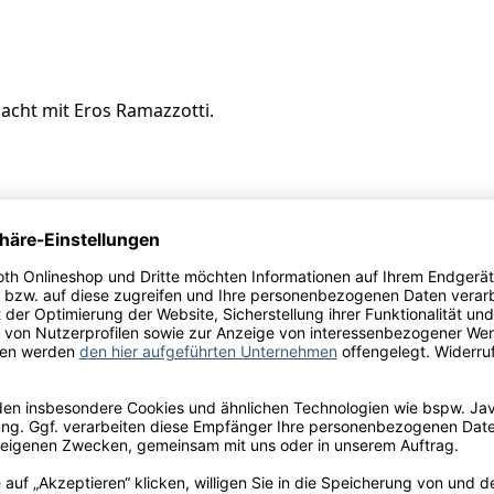
acht mit Eros Ramazzotti.
 Schneekloth GmbH & Co. KG, Alte Weide 7-13, D-24116 Kie
ulfite
 rektifiziertes Traubenmostkonzentrat (RTK), Konservierung
lyaspartat
l.