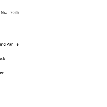
Nr.:
7035
nd Vanille
ack
men