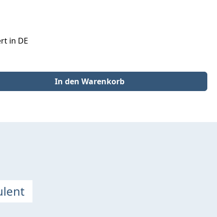
rt in DE
der benutze die Schaltflächen um die Anzahl zu erhöhen oder zu redu
In den Warenkorb
ulent