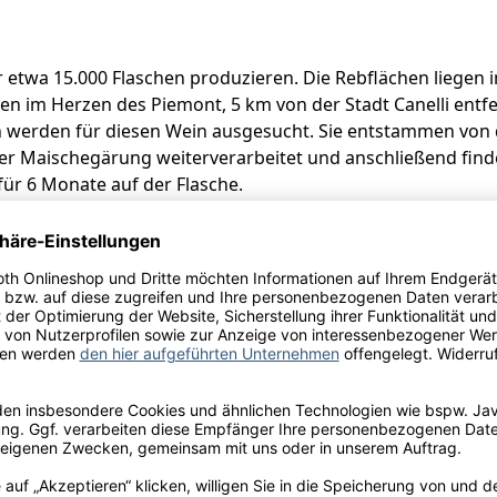
r etwa 15.000 Flaschen produzieren. Die Rebflächen liegen 
ten im Herzen des Piemont, 5 km von der Stadt Canelli entf
 werden für diesen Wein ausgesucht. Sie entstammen von d
r Maischegärung weiterverarbeitet und anschließend findet
für 6 Monate auf der Flasche.
iato da: Alibrianza Srl, Regione Radice 1, 14050 Annunziata A
ulfite
l.