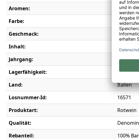
Aromen:
Blaubeere
Farbe:
rot
Geschmack:
trocken
Inhalt:
0,75 l
Jahrgang:
2022
Lagerfähigkeit:
6 Jahre
Land:
Italien
Losnummer-Id:
16571
Produktart:
Rotwein
Qualität:
Denomina
Rebanteil:
100% Bar