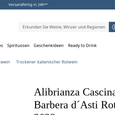
Versandfertig in 24h
**
es
Spirituosen
Geschenkideen
Ready to Drink
m Öffnen, Escape zum Schließen
otwein
Trockener italienischer Rotwein
Alibrianza Cascin
Barbera d´Asti Rot