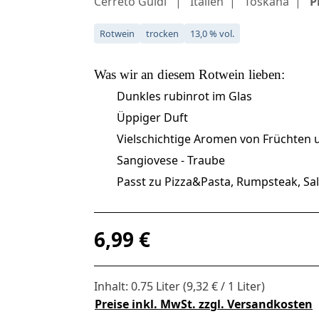
Cerreto Guidi
Italien
Toskana
P
Rotwein
trocken
13,0 % vol.
Was wir an diesem
Rotwein
lieben:
Dunkles rubinrot im Glas
Üppiger Duft
Vielschichtige Aromen von Früchten
Sangiovese - Traube
Passt zu Pizza&Pasta, Rumpsteak, Sa
Regulärer Preis:
6,99 €
Inhalt:
0.75 Liter
(9,32 € / 1 Liter)
Preise inkl. MwSt. zzgl. Versandkosten