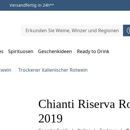
Versandfertig in 24h
**
es
Spirituosen
Geschenkideen
Ready to Drink
m Öffnen, Escape zum Schließen
otwein
Trockener italienischer Rotwein
Chianti Riserva Ro
2019