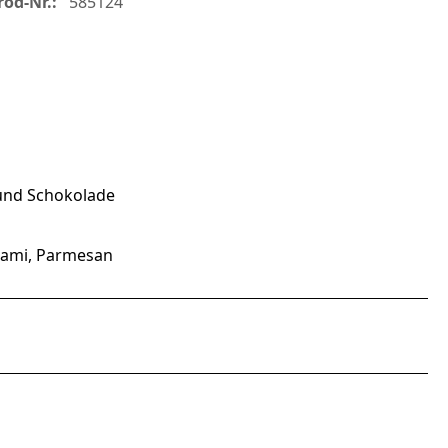
rod-Nr.:
585124
 und Schokolade
lami, Parmesan