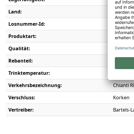
Land:
Italien
Losnummer-Id:
19376
Produktart:
Rotwein
Qualität:
Denomina
Rebanteil:
90% Sang
Trinktemperatur:
16-18°C
Verkehrsbezeichnung:
Chianti R
Verschluss:
Korken
Vertreiber:
Bartels-