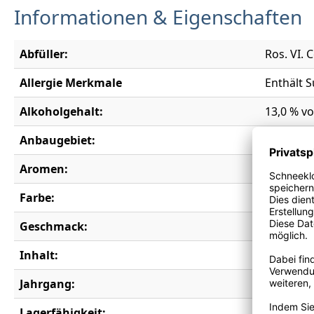
Informationen & Eigenschaften
Abfüller:
Ros. VI. C
Allergie Merkmale
Enthält S
Alkoholgehalt:
13,0 % vo
Anbaugebiet:
Toskana
Aromen:
Amarenak
Farbe:
rot
Geschmack:
trocken
Inhalt:
0,75 l
Jahrgang:
2019
Lagerfähigkeit:
12 Jahre