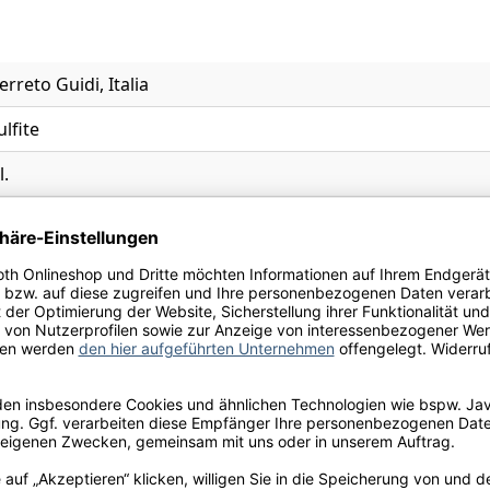
erreto Guidi, Italia
ulfite
l.
irsche, Marzipan, Mokka, Orangenschale, Rosmarin