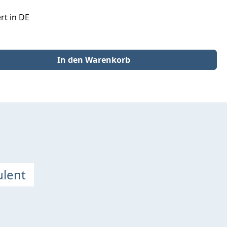
rt in DE
der benutze die Schaltflächen um die Anzahl zu erhöhen oder zu redu
In den Warenkorb
ulent