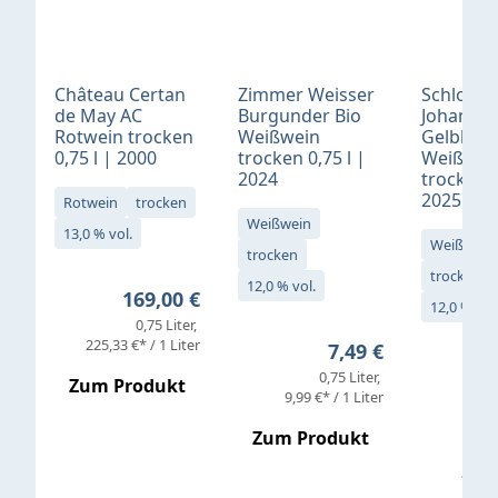
Château Certan
Zimmer Weisser
Schloß
de May AC
Burgunder Bio
Johannis
Rotwein trocken
Weißwein
Gelblack
0,75 l | 2000
trocken 0,75 l |
Weißwei
2024
trocken 0
2025
Rotwein
trocken
Weißwein
13,0 % vol.
Weißwein
trocken
trocken
12,0 % vol.
Regulärer Preis:
169,00 €
12,0 % vol
0,75 Liter
Verkaufs
225,33 €* / 1 Liter
Regulärer Preis:
7,49 €
0,75 Liter
Regul
16,4
Zum Produkt
9,99 €* / 1 Liter
Zum Produkt
vor
19,79 