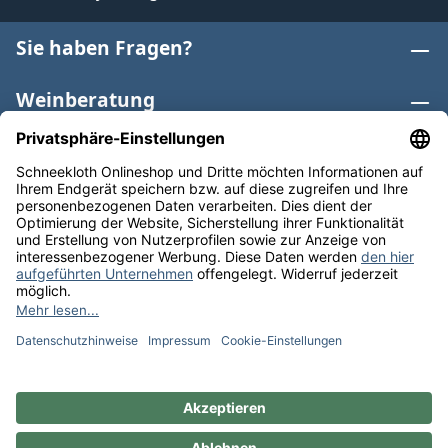
Sie haben Fragen?
Weinberatung
Informationen
Weinkategorien
Internationaler Wein
* Alle Preise inkl. gesetzl. Mehrwertsteuer zzgl.
Versandkosten
und ggf. Nachnahmegebühren, wenn nicht
anders angegeben. Bioprodukte im Bio-Kontrollverfahren
bei der ABCERT AG DE-ÖKO-006 |
Cookie-Einstellungen
** Kostenfreie Lieferung ab 75 € Bestellwert in DE. Werktags
versandfertig in 24h.