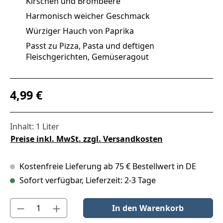
Kirschen und Brombeere
Harmonisch weicher Geschmack
Würziger Hauch von Paprika
Passt zu Pizza, Pasta und deftigen
Fleischgerichten, Gemüseragout
Regulärer Preis:
4,99 €
Inhalt:
1 Liter
Preise inkl. MwSt. zzgl. Versandkosten
Kostenfreie Lieferung ab 75 € Bestellwert in DE
Sofort verfügbar, Lieferzeit: 2-3 Tage
Produkt Anzahl: Gib den gewünschten Wert ein oder benutze die S
In den Warenkorb