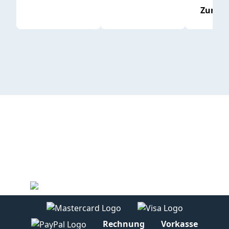
Zum P
Rechnung
Vorkasse