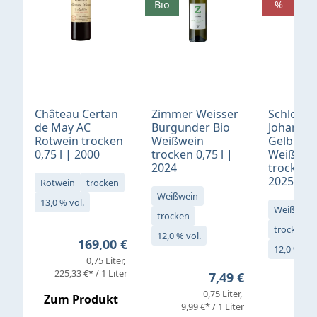
Bio
%
Château Certan
Zimmer Weisser
Schloß
de May AC
Burgunder Bio
Johannis
Rotwein trocken
Weißwein
Gelblack
0,75 l | 2000
trocken 0,75 l |
Weißwei
2024
trocken 0
2025
Rotwein
trocken
Weißwein
13,0 % vol.
Weißwein
trocken
trocken
12,0 % vol.
Regulärer Preis:
169,00 €
12,0 % vol
0,75 Liter
Verkaufs
225,33 €* / 1 Liter
Regulärer Preis:
7,49 €
0,75 Liter
Regul
16,4
Zum Produkt
9,99 €* / 1 Liter