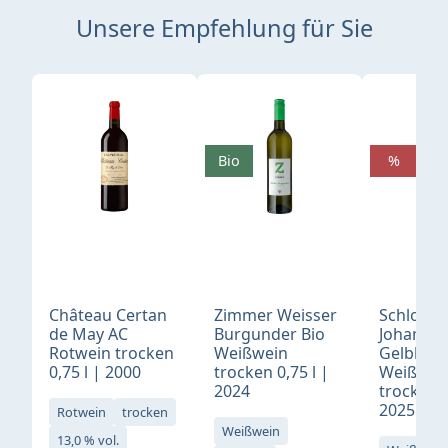
Unsere Empfehlung für Sie
Produktgalerie überspringen
Bio
%
Château Certan
Zimmer Weisser
Schloß
de May AC
Burgunder Bio
Johannis
Rotwein trocken
Weißwein
Gelblack
0,75 l | 2000
trocken 0,75 l |
Weißwei
2024
trocken 0
2025
Rotwein
trocken
Weißwein
13,0 % vol.