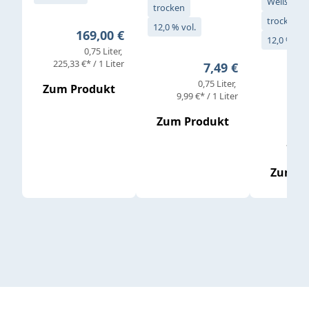
Weißwein
trocken
trocken
12,0 % vol.
Regulärer Preis:
169,00 €
12,0 % vol
0,75 Liter
Verkaufs
225,33 €* / 1 Liter
Regulärer Preis:
7,49 €
0,75 Liter
Regul
16,4
Zum Produkt
9,99 €* / 1 Liter
Zum Produkt
vor
19,79 
Zum P