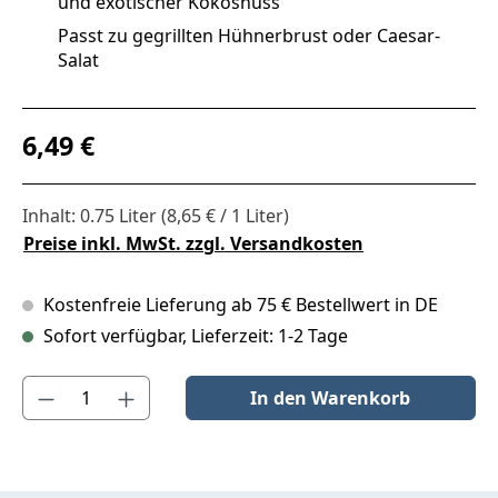
und exotischer Kokosnuss
Passt zu gegrillten Hühnerbrust oder Caesar-
Salat
Regulärer Preis:
6,49 €
Inhalt:
0.75 Liter
(8,65 € / 1 Liter)
Preise inkl. MwSt. zzgl. Versandkosten
Kostenfreie Lieferung ab 75 € Bestellwert in DE
Sofort verfügbar, Lieferzeit: 1-2 Tage
Produkt Anzahl: Gib den gewünschten Wert ein oder benutze die S
In den Warenkorb