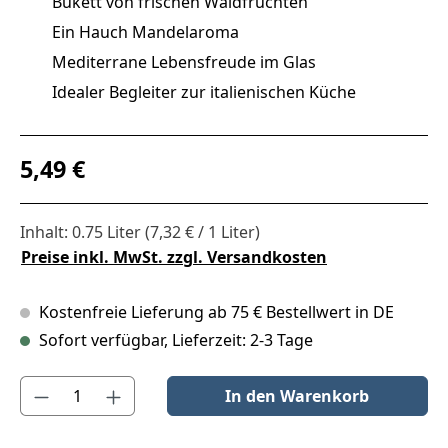
Bukett von frischen Waldfrüchten
Ein Hauch Mandelaroma
Mediterrane Lebensfreude im Glas
Idealer Begleiter zur italienischen Küche
Regulärer Preis:
5,49 €
Inhalt:
0.75 Liter
(7,32 € / 1 Liter)
Preise inkl. MwSt. zzgl. Versandkosten
Kostenfreie Lieferung ab 75 € Bestellwert in DE
Sofort verfügbar, Lieferzeit: 2-3 Tage
Produkt Anzahl: Gib den gewünschten Wert ein oder benutze die S
In den Warenkorb