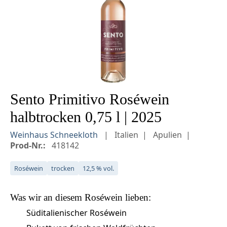
Sento Primitivo Roséwein
halbtrocken 0,75 l | 2025
Weinhaus Schneekloth
Italien
Apulien
Prod-Nr.:
418142
Roséwein
trocken
12,5 % vol.
Was wir an diesem
Roséwein
lieben:
Süditalienischer Roséwein