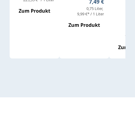
Verkaufs
Regulärer Preis:
7,49 €
0,75 Liter
Regul
16,4
Zum Produkt
9,99 €* / 1 Liter
Zum Produkt
vor
19,79 
Zum P