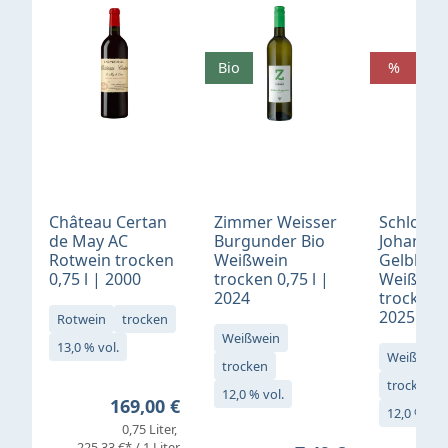
Bio
%
Château Certan
Zimmer Weisser
Schloß
de May AC
Burgunder Bio
Johannis
Rotwein trocken
Weißwein
Gelblack
0,75 l | 2000
trocken 0,75 l |
Weißwei
2024
trocken 0
2025
Rotwein
trocken
Weißwein
13,0 % vol.
Weißwein
trocken
trocken
12,0 % vol.
Regulärer Preis:
169,00 €
12,0 % vol
0,75 Liter
225,33 €* / 1 Liter