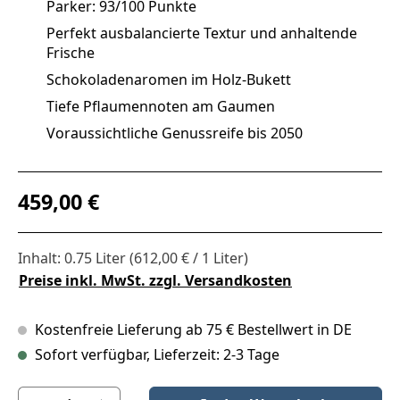
Parker: 93/100 Punkte
Perfekt ausbalancierte Textur und anhaltende
Frische
Schokoladenaromen im Holz-Bukett
Tiefe Pflaumennoten am Gaumen
Voraussichtliche Genussreife bis 2050
Regulärer Preis:
459,00 €
Inhalt:
0.75 Liter
(612,00 € / 1 Liter)
Preise inkl. MwSt. zzgl. Versandkosten
Kostenfreie Lieferung ab 75 € Bestellwert in DE
Sofort verfügbar, Lieferzeit: 2-3 Tage
Produkt Anzahl: Gib den gewünschten Wert ein oder benutze die S