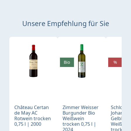
Unsere Empfehlung für Sie
Produktgalerie überspringen
Bio
%
Château Certan
Zimmer Weisser
Schloß
de May AC
Burgunder Bio
Johannis
Rotwein trocken
Weißwein
Gelblack
0,75 l | 2000
trocken 0,75 l |
Weißwei
2024
trocken 0