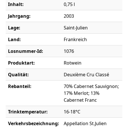
Inhalt:
0,75 l
Jahrgang:
2003
Lage:
Saint-Julien
Land:
Frankreich
Losnummer-Id:
1076
Produktart:
Rotwein
Qualität:
Deuxième Cru Classé
Rebanteil:
70% Cabernet Sauvignon;
17% Merlot; 13%
Cabernet Franc
Trinktemperatur:
16-18°C
Verkehrsbezeichnung:
Appellation St.Julien