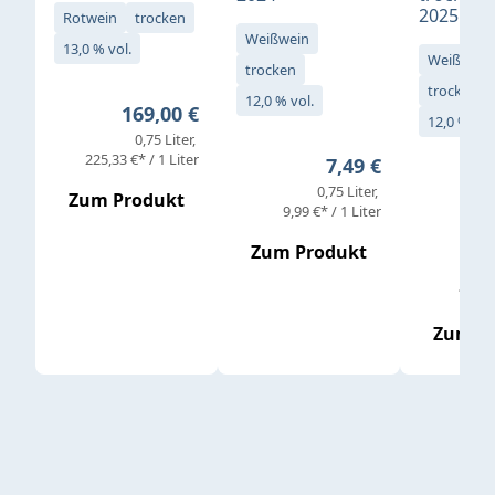
2025
Rotwein
trocken
Weißwein
13,0 % vol.
Weißwein
trocken
trocken
12,0 % vol.
Regulärer Preis:
169,00 €
12,0 % vol
0,75 Liter
Verkaufs
225,33 €* / 1 Liter
Regulärer Preis:
7,49 €
0,75 Liter
Regul
16,4
Zum Produkt
9,99 €* / 1 Liter
Zum Produkt
vor
19,79 
Zum P