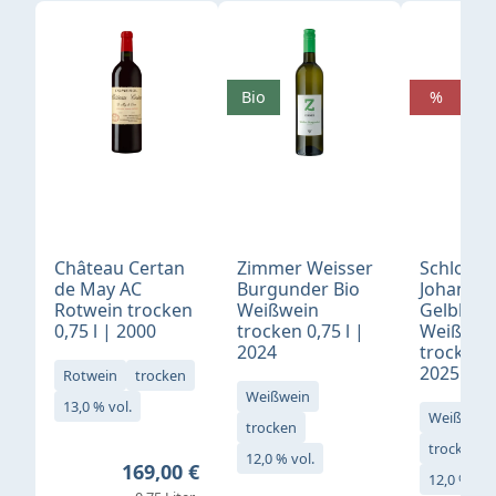
Produktgalerie überspringen
Bio
%
Château Certan
Zimmer Weisser
Schloß
de May AC
Burgunder Bio
Johannis
Rotwein trocken
Weißwein
Gelblack
0,75 l | 2000
trocken 0,75 l |
Weißwei
2024
trocken 0
2025
Rotwein
trocken
Weißwein
13,0 % vol.
Weißwein
trocken
trocken
12,0 % vol.
Regulärer Preis:
169,00 €
12,0 % vol