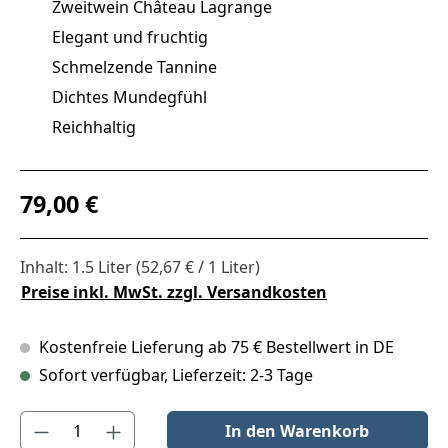
Zweitwein Château Lagrange
Elegant und fruchtig
Schmelzende Tannine
Dichtes Mundegfühl
Reichhaltig
Regulärer Preis:
79,00 €
Inhalt:
1.5 Liter
(52,67 € / 1 Liter)
Preise inkl. MwSt. zzgl. Versandkosten
Kostenfreie Lieferung ab 75 € Bestellwert in DE
Sofort verfügbar, Lieferzeit: 2-3 Tage
Produkt Anzahl: Gib den gewünschten Wert ein oder benutze die S
In den Warenkorb