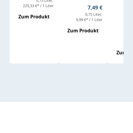
0,75 Liter
Verkaufs
225,33 €* / 1 Liter
Regulärer Preis:
7,49 €
0,75 Liter
Regul
16,4
Zum Produkt
9,99 €* / 1 Liter
Zum Produkt
vor
19,79 
Zum P