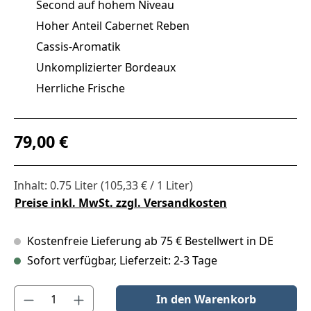
Second auf hohem Niveau
Hoher Anteil Cabernet Reben
Cassis-Aromatik
Unkomplizierter Bordeaux
Herrliche Frische
Regulärer Preis:
79,00 €
Inhalt:
0.75 Liter
(105,33 € / 1 Liter)
Preise inkl. MwSt. zzgl. Versandkosten
Kostenfreie Lieferung ab 75 € Bestellwert in DE
Sofort verfügbar, Lieferzeit: 2-3 Tage
Produkt Anzahl: Gib den gewünschten Wert ein oder benutze die S
In den Warenkorb