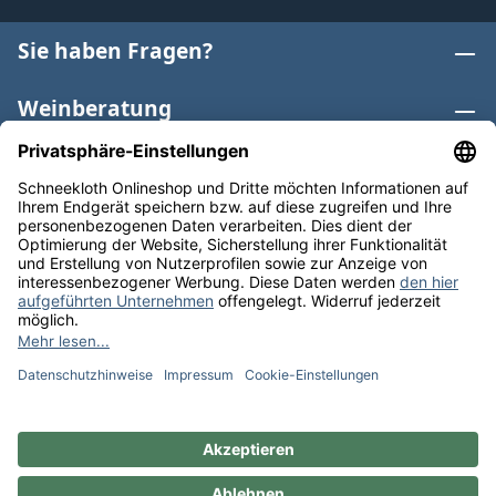
Sie haben Fragen?
Weinberatung
Informationen
Weinkategorien
Internationaler Wein
* Alle Preise inkl. gesetzl. Mehrwertsteuer zzgl.
Versandkosten
und ggf. Nachnahmegebühren, wenn nicht
anders angegeben. Bioprodukte im Bio-Kontrollverfahren
bei der ABCERT AG DE-ÖKO-006 |
Cookie-Einstellungen
** Kostenfreie Lieferung ab 75 € Bestellwert in DE. Werktags
versandfertig in 24h.