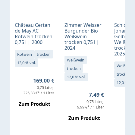
Château Certan
Zimmer Weisser
Schloß
de May AC
Burgunder Bio
Johannis
Rotwein trocken
Weißwein
Gelblack
0,75 l | 2000
trocken 0,75 l |
Weißwei
2024
trocken 0
2025
Rotwein
trocken
Weißwein
13,0 % vol.
Weißwein
trocken
trocken
12,0 % vol.
Regulärer Preis:
169,00 €
12,0 % vol
0,75 Liter
Verkaufs
225,33 €* / 1 Liter
Regulärer Preis:
7,49 €
0,75 Liter
Regul
16,4
Zum Produkt
9,99 €* / 1 Liter
Zum Produkt
vor
19,79 