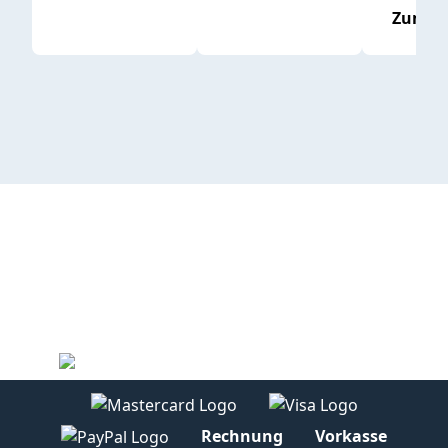
Zum P
Rechnung
Vorkasse